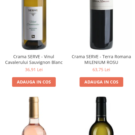
Cramele COTNARI
Crama LICORNA
Domeniile La MIGDALI
Crama AVINCIS
Crama JIDVEI
Crama JELNA
GRAMOFON Wine
Crama SERVE - Vinul
Crama SERVE - Terra Romana
Cavalerului Sauvignon Blanc
MILENIUM ROSU
Domeniul BOGDAN
36,91 Lei
63,75 Lei
Crama ARAMIC
ADAUGA IN COS
ADAUGA IN COS
Crama CORCOVA
Crama PURCARI
Crama HERMEZIU
Grup FRESCOBALDI
L'ARTIST
DEMETER