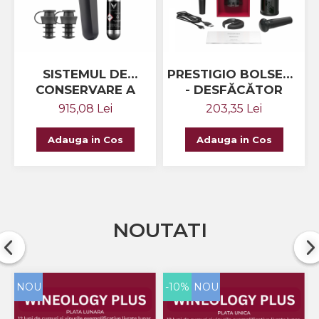
The ICONIC Estate
Crama Petro VASELO
Nea FLORICĂ
SISTEMUL DE
PRESTIGIO BOLSENA
Vinuri Din GRECIA
CONSERVARE A
- DESFĂCĂTOR
VINULUI CORAVIN®
AUTOMAT DE
915,08 Lei
203,35 Lei
Crama BUDUREASCA
PIVOT®
STICLE CU VIN
Domeniile FRANCO-
Adauga in Cos
Adauga in Cos
ROMÂNE
NOUTATI
NOU
-10%
NOU