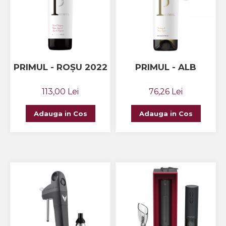
Crama HERMEZIU
Grup FRESCOBALDI
L'ARTIST
DEMETER
PRIMUL - ROȘU 2022
PRIMUL - ALB
VINUL Bikers For Humanity
113,00 Lei
76,26 Lei
Crama BALLA GEZA
Vinuri SPANIA
Adauga in Cos
Adauga in Cos
Vinuri SPECIALE
Domeniile Prince MATEI
Domeniile SÂMBUREȘTI
FAUTOR Winery
PRIMUL
Domeniile PANCIU