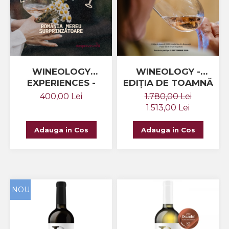
Crama MARCEA Stefanesti
Crama GRAMMA
Cramele COTNARI
Crama LICORNA
WINEOLOGY
WINEOLOGY -
Domeniile La MIGDALI
EXPERIENCES -
EDIȚIA DE TOAMNĂ
Crama AVINCIS
ROMÂNIA MEREU
2026 - EARLY BIRD
400,00 Lei
1.780,00 Lei
SURPRINZĂTOARE
Crama JIDVEI
1.513,00 Lei
Crama JELNA
Adauga in Cos
Adauga in Cos
GRAMOFON Wine
Domeniul BOGDAN
Crama ARAMIC
NOU
Crama CORCOVA
Crama PURCARI