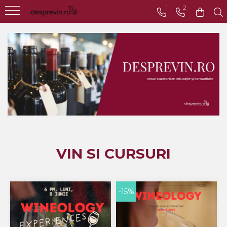
1
2
Toate Vinurile
Crama S.E.R.V.E
Crama LILIAC
Crama RASOVA
Crama VINARTE
Crama ALIRA
Crama GIRBOIU
VIN SI CURSURI
Via Viticola SARICA
NICULITEL
Villa VINEA
-15%
Domeniile AVERESTI