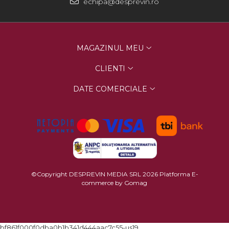
echipa@desprevin.ro
MAGAZINUL MEU
CLIENTI
DATE COMERCIALE
©Copyright DESPREVIN MEDIA SRL 2026
Platforma E-
commerce by Gomag
bf861f000f0dba0b1b341d444aac7c55-us19