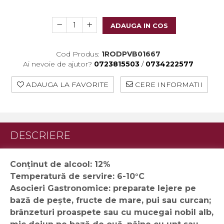
Crama HERMEZIU
Grup FRESCOBALDI
ADAUGA IN COS
L'ARTIST
Cod Produs:
1RODPVB01667
DEMETER
Ai nevoie de ajutor?
0723815503
/
0734222577
VINUL Bikers For Humanity
ADAUGA LA FAVORITE
CERE INFORMATII
Crama BALLA GEZA
Vinuri SPANIA
Vinuri SPECIALE
DESCRIERE
Domeniile Prince MATEI
Domeniile SÂMBUREȘTI
Conținut de alcool: 12%
Temperatură de servire: 6-10°C
FAUTOR Winery
Asocieri Gastronomice: preparate lejere pe
PRIMUL
bază de pește, fructe de mare, pui sau curcan;
brânzeturi proaspete sau cu mucegai nobil alb,
Domeniile PANCIU