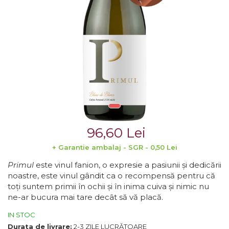
Crama MARCEA Stefanesti
Crama GRAMMA
Cramele COTNARI
Crama LICORNA
Domeniile La MIGDALI
Crama AVINCIS
Crama JIDVEI
Crama JELNA
96,60 Lei
GRAMOFON Wine
+ Garantie ambalaj - SGR - 0,50 Lei
Domeniul BOGDAN
Primul
este vinul fanion, o expresie a pasiunii și dedicării
noastre, este vinul gândit ca o recompensă pentru că
Crama ARAMIC
toți suntem primii în ochii și în inima cuiva și nimic nu
Crama CORCOVA
ne-ar bucura mai tare decât să vă placă.
Crama PURCARI
IN STOC
Durata de livrare:
2-3 ZILE LUCRĂTOARE