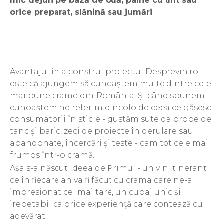
mic dejun pe bază de ouă, pâine cu unt sau
The ICONIC Estate
orice preparat, slănină sau jumări
Crama Petro VASELO
Nea FLORICĂ
Vinuri Din GRECIA
Avantajul în a construi proiectul Desprevin.ro
Crama BUDUREASCA
este că ajungem să cunoaștem multe dintre cele
Domeniile FRANCO-
mai bune crame din
România. Și când spunem
ROMÂNE
cunoaștem ne referim dincolo de ceea ce găsesc
consumatorii în sticle - gustăm sute de probe de
tanc și baric, zeci de proiecte în derulare sau
abandonate, încercări și teste - cam tot ce e mai
frumos într-o cramă.
Așa s-a născut ideea de Primul - un vin itinerant
ce în fiecare an va fi făcut cu crama care ne-a
impresionat cel mai tare, un cupaj unic și
irepetabil ca orice experiență care contează cu
adevărat.