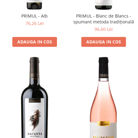
Cramele COTNARI
Crama LICORNA
PRIMUL - Alb
PRIMUL - Blanc de Blancs -
Domeniile La MIGDALI
spumant metoda tradițională
76,26 Lei
Crama AVINCIS
96,60 Lei
Crama JIDVEI
ADAUGA IN COS
ADAUGA IN COS
Crama JELNA
GRAMOFON Wine
Domeniul BOGDAN
Crama ARAMIC
Crama CORCOVA
Crama PURCARI
Crama HERMEZIU
Grup FRESCOBALDI
L'ARTIST
DEMETER