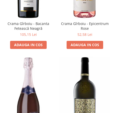
VINUL Bikers For Humanity
Crama BALLA GEZA
Vinuri SPANIA
Crama Gîrboiu - Bacanta
Crama Gîrboiu - Epicentrum
Vinuri SPECIALE
Fetească Neagră
Rose
105,15 Lei
52,58 Lei
Domeniile Prince MATEI
Domeniile SÂMBUREȘTI
ADAUGA IN COS
ADAUGA IN COS
FAUTOR Winery
PRIMUL
Domeniile PANCIU
The ICONIC Estate
Crama Petro VASELO
Nea FLORICĂ
Vinuri din GRECIA
Crama BUDUREASCA