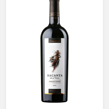
The ICONIC Estate
Crama Petro VASELO
Nea FLORICĂ
Vinuri Din GRECIA
Crama BUDUREASCA
Domeniile FRANCO-
ROMÂNE