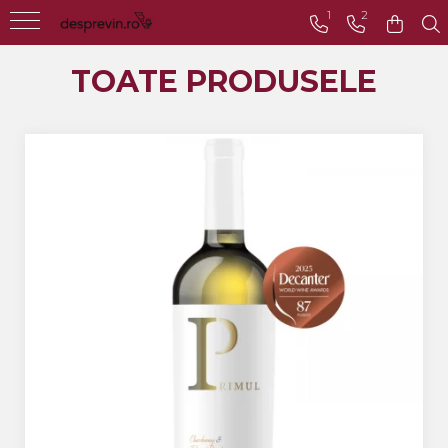
1
2
Toate Vinurile
TOATE PRODUSELE
Crama S.E.R.V.E
Crama LILIAC
Crama RASOVA
Crama VINARTE
Crama ALIRA
Crama GIRBOIU
Via Viticola SARICA
NICULITEL
Villa VINEA
Domeniile AVERESTI