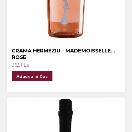
Crama MARCEA Stefanesti
Crama GRAMMA
Cramele COTNARI
Crama LICORNA
Domeniile La MIGDALI
CRAMA HERMEZIU - MADEMOISSELLE
Crama AVINCIS
ROSE
Crama JIDVEI
36,91 Lei
Crama JELNA
Adauga in Cos
GRAMOFON Wine
Domeniul BOGDAN
Crama ARAMIC
Crama CORCOVA
Crama PURCARI