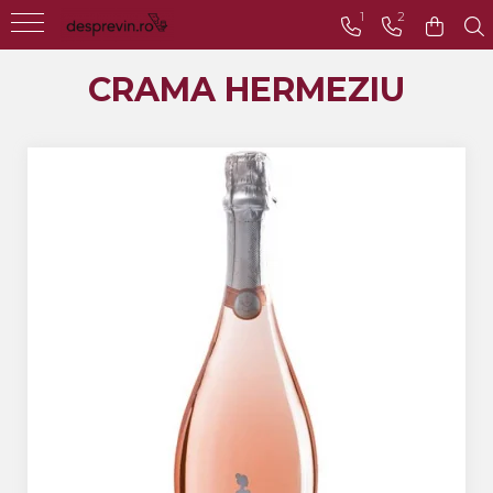
1
2
Toate Vinurile
CRAMA HERMEZIU
Crama S.E.R.V.E
Crama LILIAC
Crama RASOVA
Crama VINARTE
Crama ALIRA
Crama GIRBOIU
Via Viticola SARICA
NICULITEL
Villa VINEA
Domeniile AVERESTI