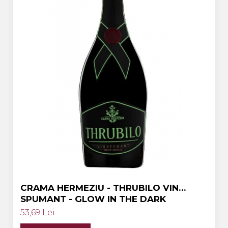
Crama HERMEZIU
Grup FRESCOBALDI
L'ARTIST
DEMETER
VINUL Bikers For Humanity
Crama BALLA GEZA
Vinuri SPANIA
Vinuri SPECIALE
Domeniile Prince MATEI
Domeniile SÂMBUREȘTI
FAUTOR Winery
CRAMA HERMEZIU - THRUBILO VIN
SPUMANT - GLOW IN THE DARK
PRIMUL
53,69 Lei
Domeniile PANCIU