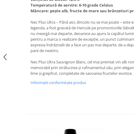
VINUL Bikers For Humanity
Temperatură de servire: 6-10 grade Celsius
Mâncare: pește alb, fructe de mare sau brânzeturi p
Crama BALLA GEZA
Nec Plus Ultra – Până aici, dincolo nu se mai poate – este e
Vinuri SPANIA
legenda, a fost gravată de Hercule pe promontoriile Gibralt
Vinuri SPECIALE
nu meargă mai departe, deoarece au ajuns la capătul lumii. 
pentru a marca o realizare de excepție, un punct culminant,
Domeniile Prince MATEI
expresia îndrăznelii de a face un pas mai departe, de a depăș
pare de neatins.
Domeniile SÂMBUREȘTI
FAUTOR Winery
Nec Plus Ultra Sauvignon Blanc, cel mai premiat vin alb româ
memorabil prin strălucirea și rafinamentul său, prin eleganța
PRIMUL
lime și grepfrut, completate de savoarea fructelor exotice.
Domeniile PANCIU
Informatii conformitate produs
The ICONIC Estate
Crama Petro VASELO
Nea FLORICĂ
Vinuri din GRECIA
Crama BUDUREASCA