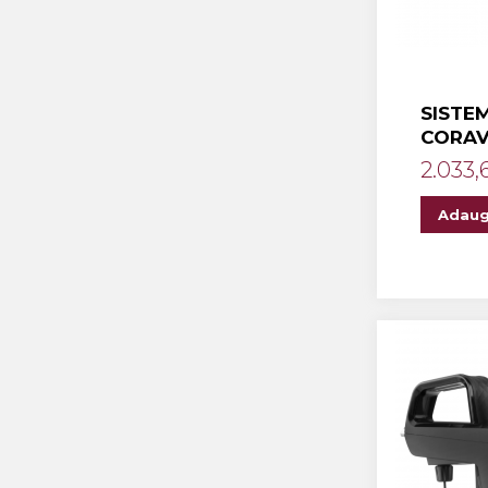
SISTE
CORAV
2.033,
Adaug