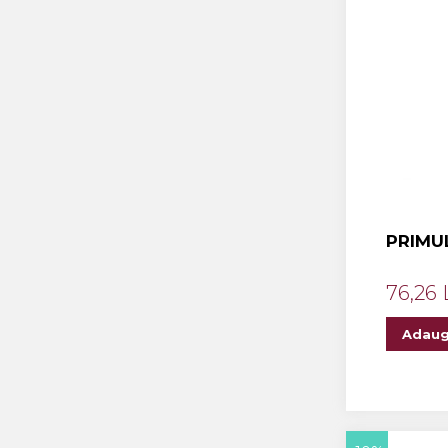
Crama MARCEA Stefanesti
Crama GRAMMA
Cramele COTNARI
Crama LICORNA
Domeniile La MIGDALI
Crama AVINCIS
Crama JIDVEI
PRIMUL
Crama JELNA
GRAMOFON Wine
76,26 
Domeniul BOGDAN
Adaug
Crama ARAMIC
Crama CORCOVA
Crama PURCARI