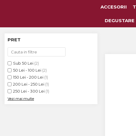
ACCESORII
T
Toate Vinurile
DEGUSTARE
Crama S.E.R.V.E
PRET
Crama LILIAC
Crama RASOVA
Sub 50 Lei
(2)
Crama VINARTE
50 Lei - 100 Lei
(2)
Crama ALIRA
150 Lei - 200 Lei
(1)
200 Lei - 250 Lei
(1)
Crama GIRBOIU
250 Lei - 300 Lei
(1)
Via Viticola SARICA
Vezi mai multe
NICULITEL
Villa VINEA
Domeniile AVERESTI