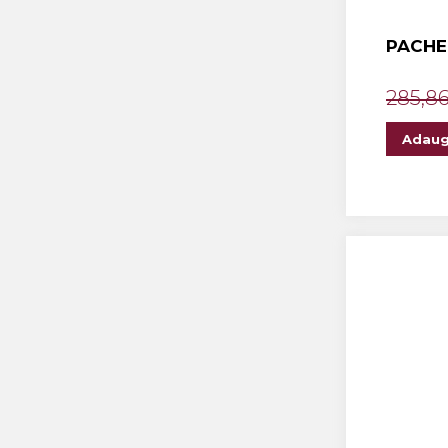
The ICONIC Estate
PACHE
Crama Petro VASELO
Nea FLORICĂ
285,8
Vinuri Din GRECIA
Adaug
Crama BUDUREASCA
Domeniile FRANCO-
ROMÂNE