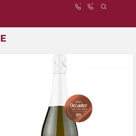
1
2
E