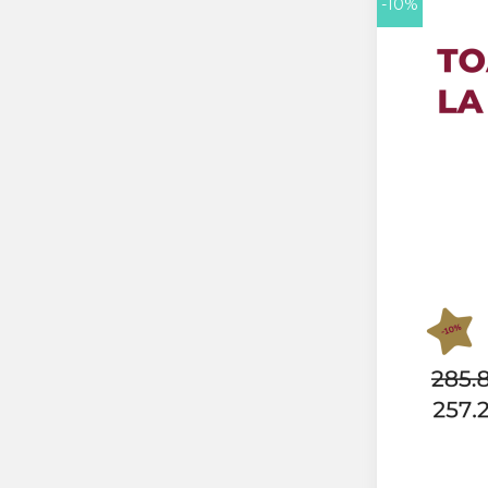
-10%
Crama HERMEZIU
Grup FRESCOBALDI
L'ARTIST
DEMETER
VINUL Bikers For Humanity
Crama BALLA GEZA
Vinuri SPANIA
Vinuri SPECIALE
Domeniile Prince MATEI
Domeniile SÂMBUREȘTI
FAUTOR Winery
PRIMUL
Domeniile PANCIU