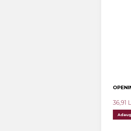
OPENI
36,91 
Adaug