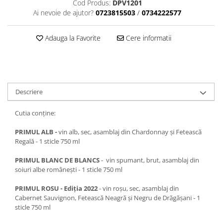
Cod Produs:
DPV1201
VINUL Bikers For Humanity
Ai nevoie de ajutor?
0723815503
/
0734222577
Crama BALLA GEZA
Adauga la Favorite
Cere informatii
Vinuri SPANIA
Vinuri SPECIALE
Domeniile Prince MATEI
Domeniile SÂMBUREȘTI
Descriere
FAUTOR Winery
Cutia conține:
PRIMUL
Domeniile PANCIU
PRIMUL ALB
-
vin alb, sec, asamblaj din Chardonnay şi Fetească
Regală - 1 sticle 750 ml
The ICONIC Estate
PRIMUL BLANC DE BLANCS
- vin spumant, brut, asamblaj din
Crama Petro VASELO
soiuri albe românești - 1 sticle 750 ml
Nea FLORICĂ
PRIMUL ROSU - Ediția 2022
- vin roșu, sec, asamblaj din
Vinuri din GRECIA
Cabernet Sauvignon, Fetească Neagră și Negru de Drăgășani - 1
sticle 750 ml
Crama BUDUREASCA