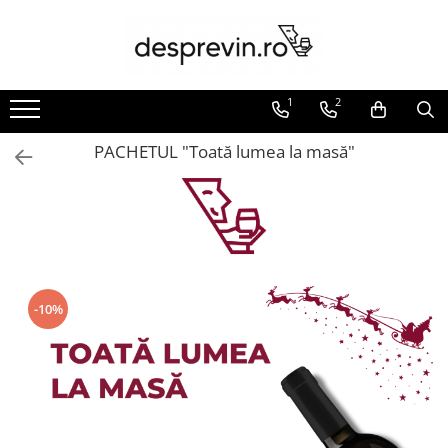
Toate Vinurile
1
2
Crama S.E.R.V.E
Crama LILIAC
PACHETUL "Toată lumea la masă"
Crama RASOVA
Crama VINARTE
Crama ALIRA
Crama GIRBOIU
Via Viticola SARICA NICULITEL
-10%
Villa VINEA
Domeniile AVERESTI
Crama MARCEA Stefanesti
Crama GRAMMA