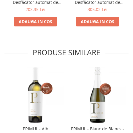
Desfăcător automat de
Desfăcător automat de
sticle cu vin
sticle cu vin
203,35 Lei
305,02 Lei
ADAUGA IN COS
ADAUGA IN COS
PRODUSE SIMILARE
PRIMUL - Alb
PRIMUL - Blanc de Blancs -