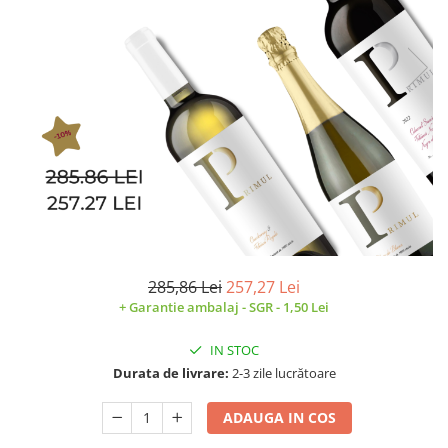
Cramele COTNARI
Crama LICORNA
Domeniile La MIGDALI
Crama AVINCIS
Crama JIDVEI
Crama JELNA
GRAMOFON Wine
Domeniul BOGDAN
Crama ARAMIC
Crama CORCOVA
285,86 Lei
257,27 Lei
+ Garantie ambalaj - SGR - 1,50 Lei
Crama PURCARI
Crama HERMEZIU
IN STOC
Grup FRESCOBALDI
Durata de livrare:
2-3 zile lucrătoare
L'ARTIST
ADAUGA IN COS
DEMETER