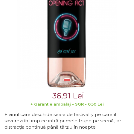
Crama MARCEA Stefanesti
Crama GRAMMA
Cramele COTNARI
Crama LICORNA
Domeniile La MIGDALI
Crama AVINCIS
Crama JIDVEI
Crama JELNA
GRAMOFON Wine
36,91 Lei
Domeniul BOGDAN
+ Garantie ambalaj - SGR - 0,50 Lei
Crama ARAMIC
E vinul care deschide seara de festival și pe care îl
Crama CORCOVA
savurezi în timp ce intră primele trupe pe scenă, iar
Crama PURCARI
distracția continuă până târziu în noapte.