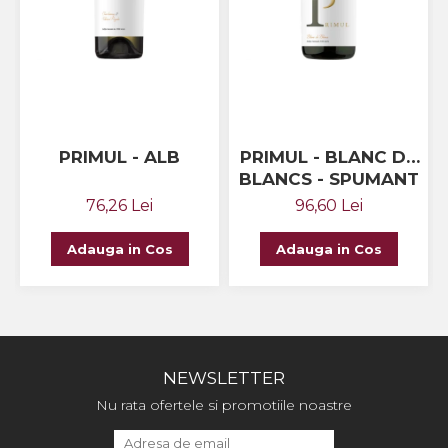
PRIMUL - ALB
PRIMUL - BLANC DE
BLANCS - SPUMANT
METODA
76,26 Lei
96,60 Lei
TRADIȚIONALĂ
Adauga in Cos
Adauga in Cos
NEWSLETTER
Nu rata ofertele si promotiile noastre