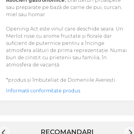
Asocieri gastronomice:
brânzeturi proaspete
The ICONIC Estate
sau preparate pe bază de carne de pui, curcan,
miel sau homar
Crama Petro VASELO
Nea FLORICĂ
Opening Act este vinul care deschide seara. Un
Vinuri Din GRECIA
Merlot rose cu arome fructate și florale dar
suficient de puternice pentru a încinge
Crama BUDUREASCA
atmosfera alături de prima reprezentație. Numai
Domeniile FRANCO-
bun de cinstit cu prietenii sau familia, în
ROMÂNE
atmosfera de vacanță.
*produs și îmbuteliat de Domeniile Averești
Informatii conformitate produs
RECOMANDARI