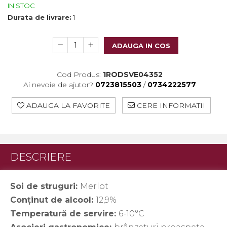
Crama HERMEZIU
IN STOC
Durata de livrare:
1
Grup FRESCOBALDI
L'ARTIST
ADAUGA IN COS
DEMETER
VINUL Bikers For Humanity
Cod Produs:
1RODSVE04352
Ai nevoie de ajutor?
0723815503
/
0734222577
Crama BALLA GEZA
ADAUGA LA FAVORITE
CERE INFORMATII
Vinuri SPANIA
Vinuri SPECIALE
Domeniile Prince MATEI
DESCRIERE
Domeniile SÂMBUREȘTI
FAUTOR Winery
Soi de struguri:
Merlot
PRIMUL
Conținut de alcool:
12,9%
Temperatură de servire:
6-10°C
Domeniile PANCIU