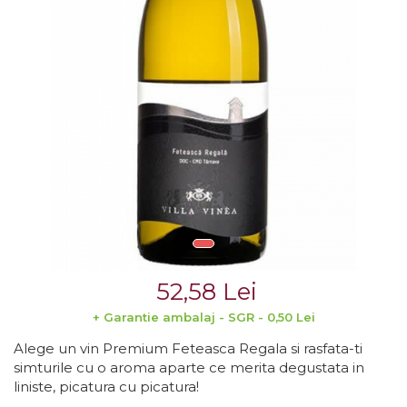
Crama MARCEA Stefanesti
Crama GRAMMA
Cramele COTNARI
Crama LICORNA
Domeniile La MIGDALI
Crama AVINCIS
Crama JIDVEI
Crama JELNA
GRAMOFON Wine
52,58 Lei
Domeniul BOGDAN
+ Garantie ambalaj - SGR - 0,50 Lei
Crama ARAMIC
Alege un vin Premium Feteasca Regala si rasfata-ti
Crama CORCOVA
simturile cu o aroma aparte ce merita degustata in
Crama PURCARI
liniste, picatura cu picatura!