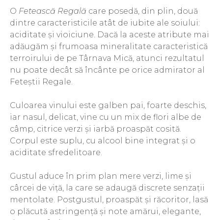
The ICONIC Estate
O
Fetească Regală
care posedă, din plin, două
dintre caracteristicile atât de iubite ale soiului:
Crama Petro VASELO
aciditate şi vioiciune. Dacă la aceste atribute mai
Nea FLORICĂ
adăugăm şi frumoasa mineralitate caracteristică
terroirului de pe Târnava Mică, atunci rezultatul
Vinuri Din GRECIA
nu poate decât să încânte pe orice admirator al
Crama BUDUREASCA
Feteştii Regale.
Domeniile FRANCO-
ROMÂNE
Culoarea vinului este galben pai, foarte deschis,
iar nasul, delicat, vine cu un mix de flori albe de
câmp, citrice verzi şi iarbă proaspăt cosită.
Corpul este suplu, cu alcool bine integrat şi o
aciditate sfredelitoare.
Gustul aduce în prim plan mere verzi, lime şi
cârcei de viţă, la care se adaugă discrete senzaţii
mentolate. Postgustul, proaspăt şi răcoritor, lasă
o plăcută astringenţă şi note amărui, elegante,