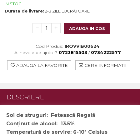
Crama HERMEZIU
IN STOC
Durata de livrare:
2-3 ZILE LUCRĂTOARE
Grup FRESCOBALDI
L'ARTIST
ADAUGA IN COS
DEMETER
VINUL Bikers For Humanity
Cod Produs:
1ROVVIB00624
Ai nevoie de ajutor?
0723815503
/
0734222577
Crama BALLA GEZA
ADAUGA LA FAVORITE
CERE INFORMATII
Vinuri SPANIA
Vinuri SPECIALE
Domeniile Prince MATEI
DESCRIERE
Domeniile SÂMBUREȘTI
FAUTOR Winery
Soi de struguri: Fetească Regală
PRIMUL
Conținut de alcool: 13.5%
Temperatură de servire: 6-10° Celsius
Domeniile PANCIU