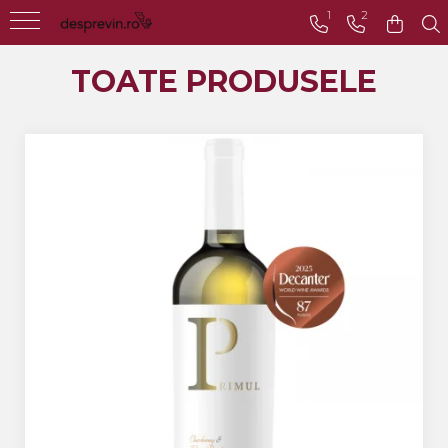
1
2
Toate Vinurile
TOATE PRODUSELE
Crama S.E.R.V.E
Crama LILIAC
Crama RASOVA
Crama VINARTE
Crama ALIRA
Crama GIRBOIU
Via Viticola SARICA
NICULITEL
Villa VINEA
Domeniile AVERESTI