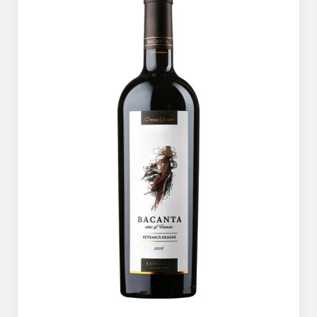
The ICONIC Estate
Crama Petro VASELO
Nea FLORICĂ
Vinuri Din GRECIA
Crama BUDUREASCA
Domeniile FRANCO-
ROMÂNE