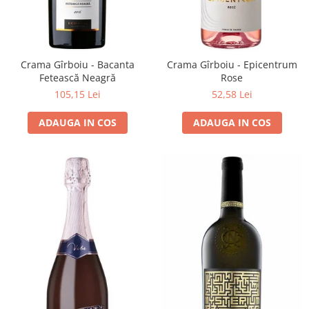
VINUL Bikers For Humanity
Crama BALLA GEZA
Vinuri SPANIA
Crama Gîrboiu - Bacanta
Crama Gîrboiu - Epicentrum
Vinuri SPECIALE
Fetească Neagră
Rose
105,15 Lei
52,58 Lei
Domeniile Prince MATEI
Domeniile SÂMBUREȘTI
ADAUGA IN COS
ADAUGA IN COS
FAUTOR Winery
PRIMUL
Domeniile PANCIU
The ICONIC Estate
Crama Petro VASELO
Nea FLORICĂ
Vinuri din GRECIA
Crama BUDUREASCA