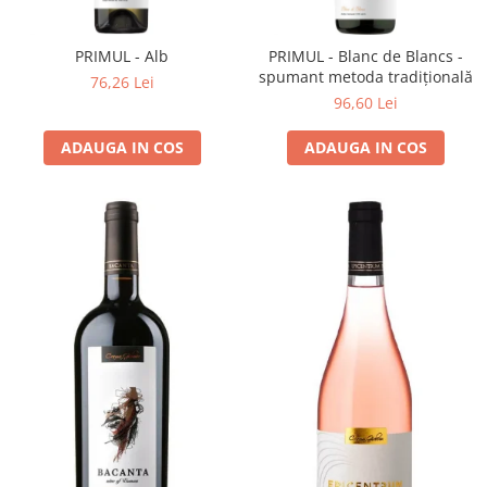
Cramele COTNARI
Crama LICORNA
PRIMUL - Alb
PRIMUL - Blanc de Blancs -
Domeniile La MIGDALI
spumant metoda tradițională
76,26 Lei
Crama AVINCIS
96,60 Lei
Crama JIDVEI
ADAUGA IN COS
ADAUGA IN COS
Crama JELNA
GRAMOFON Wine
Domeniul BOGDAN
Crama ARAMIC
Crama CORCOVA
Crama PURCARI
Crama HERMEZIU
Grup FRESCOBALDI
L'ARTIST
DEMETER