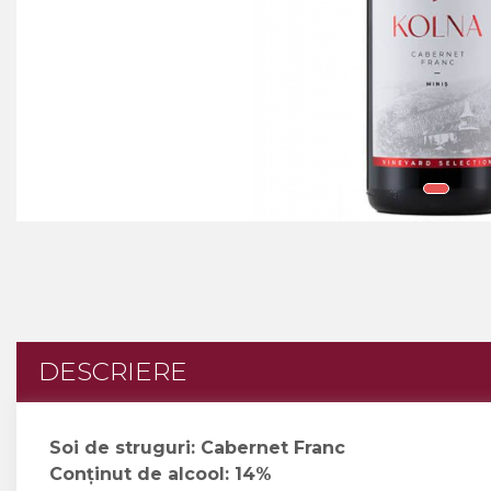
Crama MARCEA Stefanesti
Crama GRAMMA
Cramele COTNARI
Crama LICORNA
Domeniile La MIGDALI
Crama AVINCIS
Crama JIDVEI
Crama JELNA
GRAMOFON Wine
Domeniul BOGDAN
DESCRIERE
Crama ARAMIC
Crama CORCOVA
Soi de struguri: Cabernet Franc
Crama PURCARI
Conținut de alcool: 14%