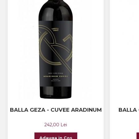
The ICONIC Estate
Crama Petro VASELO
Nea FLORICĂ
Vinuri Din GRECIA
Crama BUDUREASCA
Domeniile FRANCO-
ROMÂNE
BALLA GEZA - CUVEE ARADINUM
BALLA 
242,00 Lei
Adauga in Cos