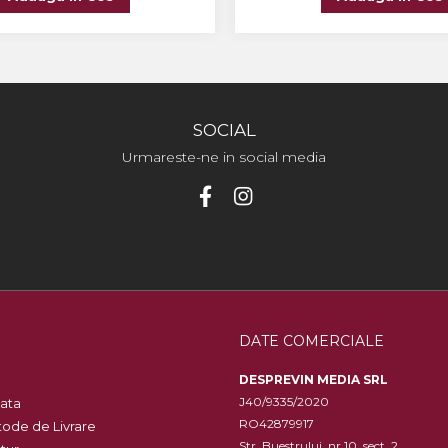
SOCIAL
Urmareste-ne in social media
DATE COMERCIALE
DESPREVIN MEDIA SRL
J40/9335/2020
ata
RO42879917
ode de Livrare
Str. Buestrului, nr 10, sect. 2