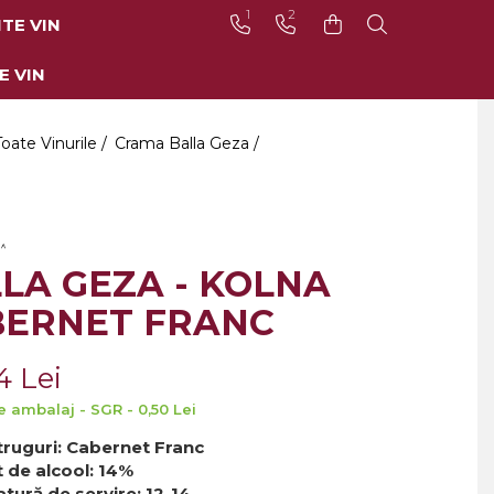
1
2
TE VIN
E VIN
Toate Vinurile /
Crama Balla Geza /
LA GEZA - KOLNA
BERNET FRANC
4 Lei
e ambalaj - SGR - 0,50 Lei
truguri: Cabernet Franc
 de alcool: 14%
ură de servire: 12-14