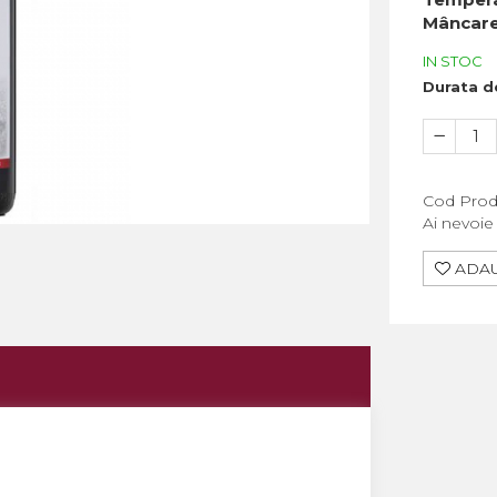
Mâncare:
IN STOC
Durata de
Cod Prod
Ai nevoie
ADAU