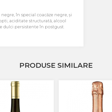
 negre, în special coacăze negre, și
pti, aciditate structurată, alcool
e dulci persistente în postgust.
PRODUSE SIMILARE