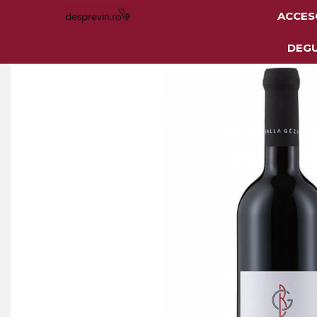
ACCES
Toate Vinurile
DEG
Crama S.E.R.V.E
Crama LILIAC
Crama RASOVA
Crama VINARTE
Crama ALIRA
Crama GIRBOIU
Via Viticola SARICA
NICULITEL
Villa VINEA
Domeniile AVERESTI