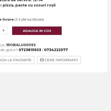
 pizza, paste cu sosuri roșii
 livrare:
2-3 zile lucrătoare
ADAUGA IN COS
us:
1ROBALU00092
 de ajutor?
0723815503
/
0734222577
GA LA FAVORITE
CERE INFORMATII