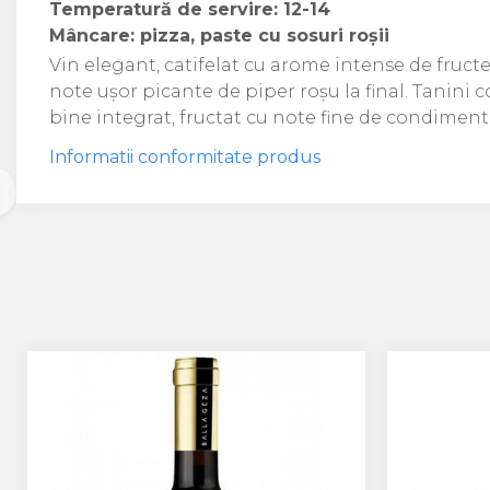
Crama HERMEZIU
Temperatură de servire: 12-14
Mâncare: pizza, paste cu sosuri roșii
Grup FRESCOBALDI
Vin elegant, catifelat cu arome intense de fructe
L'ARTIST
note ușor picante de piper roșu la final. Tanini co
bine integrat, fructat cu note fine de condiment
DEMETER
Informatii conformitate produs
VINUL Bikers For Humanity
Crama BALLA GEZA
Vinuri SPANIA
Vinuri SPECIALE
Domeniile Prince MATEI
Domeniile SÂMBUREȘTI
FAUTOR Winery
PRIMUL
Domeniile PANCIU