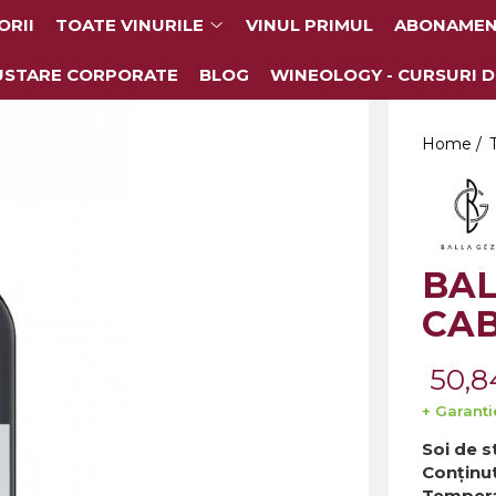
ORII
TOATE VINURILE
VINUL PRIMUL
ABONAMEN
USTARE CORPORATE
BLOG
WINEOLOGY - CURSURI D
Home /
BAL
CA
50,8
+ Garanti
Soi de s
Conținut
Temperat