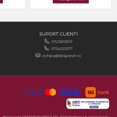
SUPORT CLIENTI
0723815503
0734222577
echipa@desprevin.ro
©Copyright DESPREVIN MEDIA SRL 2026
Platforma E-commerce by