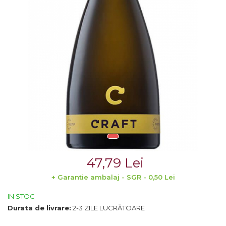
Crama MARCEA Stefanesti
Crama GRAMMA
Cramele COTNARI
Crama LICORNA
Domeniile La MIGDALI
Crama AVINCIS
Crama JIDVEI
Crama JELNA
GRAMOFON Wine
Domeniul BOGDAN
47,79 Lei
Crama ARAMIC
+ Garantie ambalaj - SGR - 0,50 Lei
Crama CORCOVA
IN STOC
Durata de livrare:
2-3 ZILE LUCRĂTOARE
Crama PURCARI