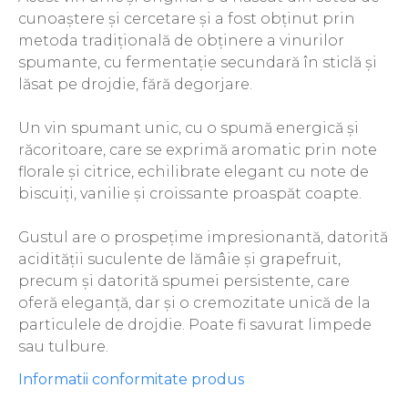
The ICONIC Estate
cunoaștere și cercetare și a fost obținut prin
metoda tradițională de obținere a vinurilor
Crama Petro VASELO
spumante, cu fermentație secundară în sticlă și
Nea FLORICĂ
lăsat pe drojdie, fără degorjare.
Vinuri Din GRECIA
Un vin spumant unic, cu o spumă energică și
Crama BUDUREASCA
răcoritoare, care se exprimă aromatic prin note
florale și citrice, echilibrate elegant cu note de
Domeniile FRANCO-
biscuiți, vanilie și croissante proaspăt coapte.
ROMÂNE
Gustul are o prospețime impresionantă, datorită
acidității suculente de lămâie și grapefruit,
precum și datorită spumei persistente, care
oferă eleganță, dar și o cremozitate unică de la
particulele de drojdie. Poate fi savurat limpede
sau tulbure.
Informatii conformitate produs