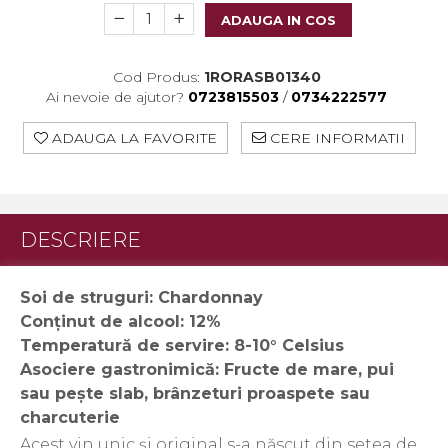
Crama HERMEZIU
ADAUGA IN COS
Grup FRESCOBALDI
L'ARTIST
Cod Produs:
1RORASB01340
Ai nevoie de ajutor?
0723815503
/
0734222577
DEMETER
ADAUGA LA FAVORITE
CERE INFORMATII
VINUL Bikers For Humanity
Crama BALLA GEZA
Vinuri SPANIA
DESCRIERE
Vinuri SPECIALE
Domeniile Prince MATEI
Soi de struguri:
Chardonnay
Conținut de alcool: 12%
Domeniile SÂMBUREȘTI
Temperatură de servire: 8-10° Celsius
FAUTOR Winery
Asociere gastronimică: Fructe de mare, pui
PRIMUL
sau pește slab, brânzeturi proaspete sau
charcuterie
Domeniile PANCIU
Acest vin unic și original s-a născut din setea de