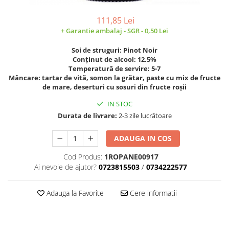
VINUL Bikers For Humanity
111,85 Lei
Crama BALLA GEZA
+ Garantie ambalaj - SGR - 0,50 Lei
Vinuri SPANIA
Soi de struguri: Pinot Noir
Vinuri SPECIALE
Conținut de alcool: 12.5%
Temperatură de servire: 5-7
Domeniile Prince MATEI
Mâncare:
tartar de vită, somon la grătar, paste cu mix de fructe
de mare, deserturi cu sosuri din fructe roşii
Domeniile SÂMBUREȘTI
IN STOC
FAUTOR Winery
Durata de livrare:
2-3 zile lucrătoare
PRIMUL
Domeniile PANCIU
ADAUGA IN COS
The ICONIC Estate
Cod Produs:
1ROPANE00917
Ai nevoie de ajutor?
0723815503
/
0734222577
Crama Petro VASELO
Nea FLORICĂ
Adauga la Favorite
Cere informatii
Vinuri din GRECIA
Crama BUDUREASCA