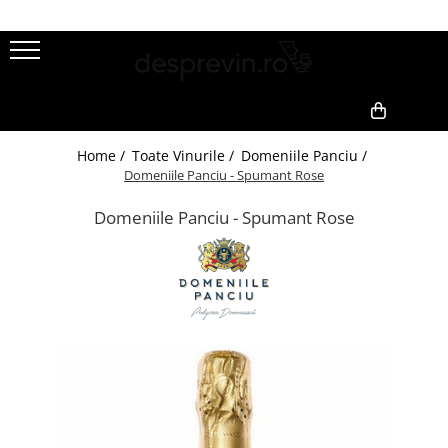
Toate Vinurile
Crama S.E.R.V.E
1
2
Crama LILIAC
0,00
Home /
Toate Vinurile /
Domeniile Panciu /
Crama RASOVA
Domeniile Panciu - Spumant Rose
Crama VINARTE
Domeniile Panciu - Spumant Rose
Crama ALIRA
Crama GIRBOIU
Via Viticola SARICA NICULITEL
Villa VINEA
Domeniile AVERESTI
Crama MARCEA Stefanesti
Crama GRAMMA