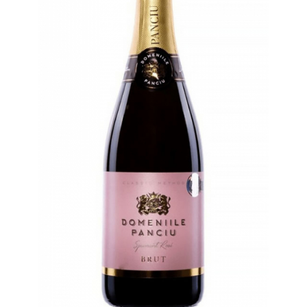
Cramele COTNARI
Crama LICORNA
Domeniile La MIGDALI
Crama AVINCIS
Crama JIDVEI
Crama JELNA
GRAMOFON Wine
Domeniul BOGDAN
Crama ARAMIC
Crama CORCOVA
Crama PURCARI
Crama HERMEZIU
Grup FRESCOBALDI
L'ARTIST
DEMETER