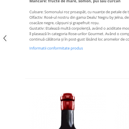
Mâncare: fructe de mare, somon, pui sau curcan
VINUL Bikers For Humanity
Culoare: Somonului roz proaspăt, cu nuanţe de petale de t
Crama BALLA GEZA
Olfactiv: Rosé-ul nostru din gama Dealu’ Negru by Jelna, d
Vinuri SPANIA
coacăze negre, căpşuni şi grapefruit roşu.
Gustativ: Etalează multă corpolenţă, având o aciditate mode
Vinuri SPECIALE
îl plasează în categoria Rose-urilor Gourmet. Având o compl
continuă călătoria şi în post-gust lăsând loc aromelor de 
Domeniile Prince MATEI
Informatii conformitate produs
Domeniile SÂMBUREȘTI
FAUTOR Winery
PRIMUL
Domeniile PANCIU
The ICONIC Estate
Crama Petro VASELO
Nea FLORICĂ
Vinuri din GRECIA
Crama BUDUREASCA