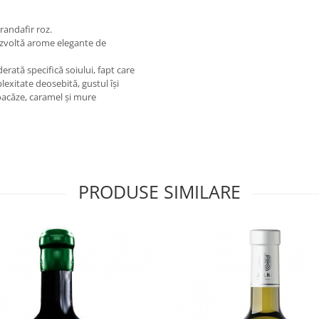
randafir roz.
ezvoltă arome elegante de
rată specifică soiului, fapt care
exitate deosebită, gustul îşi
coacăze, caramel şi mure
PRODUSE SIMILARE