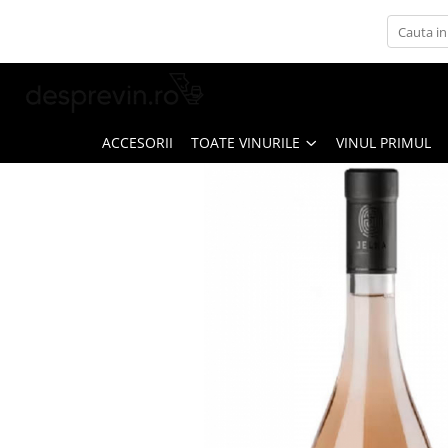
Toate Vinurile
Crama S.E.R.V.E
Crama LILIAC
ACCESORII
TOATE VINURILE
VINUL PRIMUL
Crama RASOVA
Crama VINARTE
Crama ALIRA
Crama GIRBOIU
Via Viticola SARICA NICULITEL
Villa VINEA
Domeniile AVERESTI
Crama MARCEA Stefanesti
Crama GRAMMA