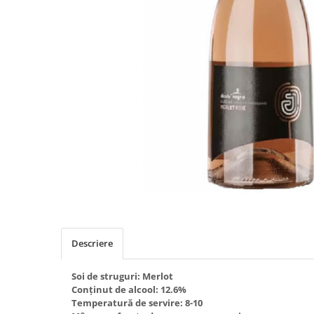
Cramele COTNARI
Crama LICORNA
Domeniile La MIGDALI
Crama AVINCIS
Crama JIDVEI
Crama JELNA
GRAMOFON Wine
Domeniul BOGDAN
Crama ARAMIC
Crama CORCOVA
Crama PURCARI
Crama HERMEZIU
Descriere
Grup FRESCOBALDI
Soi de struguri: Merlot
L'ARTIST
Conținut de alcool: 12.6%
Temperatură de servire: 8-10
DEMETER