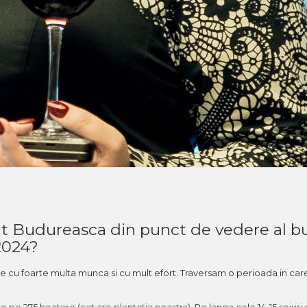
uat Budureasca din punct de vedere al b
 2024?
nute cu foarte multa munca si cu mult efort. Traversam o perioada in car
e pe 275 hectare (cat are plantatia noastra). Pe langa cele 14-15 soiuri 