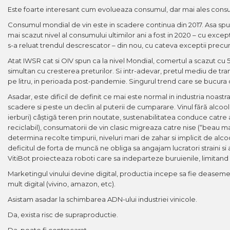
Este foarte interesant cum evolueaza consumul, dar mai ales consu
Consumul mondial de vin este in scadere continua din 2017. Asa spun s
mai scazut nivel al consumului ultimilor ani a fost in 2020 – cu exc
s-a reluat trendul descrescator – din nou, cu cateva exceptii precu
Atat IWSR cat si OIV spun ca la nivel Mondial, comertul a scazut cu
simultan cu cresterea preturilor. Si intr-adevar, pretul mediu de tran
pe litru, in perioada post-pandemie. Singurul trend care se bucura 
Asadar, este dificil de definit ce mai este normal in industria noas
scadere si peste un declin al puterii de cumparare. Vinul fără alcool 
ierburi) câștigă teren prin noutate, sustenabilitatea conduce catre a
reciclabil), consumatorii de vin clasic migreaza catre nise (“beau m
determina recolte timpurii, niveluri mari de zahar si implicit de alco
deficitul de forta de muncă ne obliga sa angajam lucratori straini s
VitiBot proiecteaza roboti care sa indeparteze buruienile, limitand li
Marketingul vinului devine digital, productia incepe sa fie deasemene
mult digital (vivino, amazon, etc).
Asistam asadar la schimbarea ADN-ului industriei vinicole.
Da, exista risc de supraproductie.
Da, poate fi contracarat.