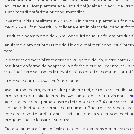
The ICONIC Estate
anul trecut au fost plantate alte 5 soiuri noi (Malbec, Negru de Dr
si schimbarii preferintelor consumatorilor.
Crama Petro VASELO
Investitia initiala realizata in 2009-2013 in crama si plantatie a fos
Nea FLORICĂ
de 2023 – au fost investiti 1,7 milioane euro in plantatie, panouri fotov
Vinuri Din GRECIA
Productia noastra este de 2,5 milioane litri anual. La fel am produs s
Anul trecut am obtinut 68 medalii la cele mai mari concursuri internat
Crama BUDUREASCA
total).
Domeniile FRANCO-
In prezent comercializam aproape 20 game de vin, dintre care 6-7
ROMÂNE
rezultate ca forma de adaptare la diferite piete sau cerinte, sau su
vinuri noi, care sa raspunda nevoilor si asteptarilor consumatorului 
Premisele anului 2024 sunt foarte bune.
Asa cum spuneam, avem multe proiecte noi, pe toate planurile. Am i
proaspete de inspiratie creativa. Am lansat deja primul vin nou –
PI
Aceasta este doar prima lansare dintr-o serie de 3-4 care se vor i
lumina reflectoarelor semnificatia numelui Budureasca, si care face 
cee ace priveste profilul vinului, cat si in aparitia sticlei. Vom co
pregatim inca o lansare – surpriza.
Piata se anunta a fi una dificila anul acesta, dar consideram ca es