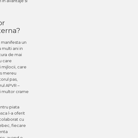
 in avantaje si
or
terna?
e manifesta un
 multi ani in
ucura de mai
u care
mijlocii, care
ris mereu
orul pas,
drul APVR –
ai multor crame
ntru piata
ca l-a oferit
colaborat cu
ebec, fiecare
enta
rie, avand o