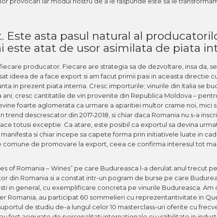
nor provocari iar modul nostru de a le raspunde este sa le transformam
. Este asta pasul natural al producatoril
 este atat de usor asimilata de piata in
e fiecare producator. Fiecare are strategia sa de dezvoltare, insa da, s
at ideea de a face export si am facut primii pasi in aceasta directie cu
ta in prezent piata interna. Cresc importurile; vinurile din Italia se b
a ani; cresc cantitatile de vin provenite din Republica Moldova – pentr
ne foarte aglomerata ca urmare a aparitiei multor crame noi, mici si 
e un trend descrescator din 2017-2018, si chiar daca Romania nu s-a insc
ace totusi exceptie. Ca atare, este posibil ca exportul sa devina urmat
anifesta si chiar incepe sa capete forma prin initiativele luate in ca
ecte comune de promovare la export, ceea ce confirma interesul tot m
es of Romania – Wines” pe care Budureasca l-a derulat anul trecut pe
or din Romania si a constat intr-un pogram de burse pe care Budureas
ti in general, cu exemplificare concreta pe vinurile Budureasca. Am 
fier Romania, au participat 60 sommelieri cu reprezentantivitate in Qu
suportul de studiu de-a lungul celor 10 masterclass-uri oferite cu frecv
 fost asigurate de personalitati internationale cu vizibilitate in indust