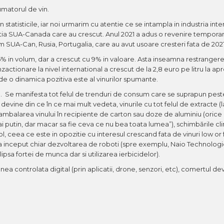
matorul de vin.
tatisticile, iar noi urmarim cu atentie ce se intampla in industria inte
eptia SUA-Canada care au crescut. Anul 2021 a adus o revenire temporara
m SUA-Can, Rusia, Portugalia, care au avut usoare cresteri fata de 2021
 5% in volum, dar a crescut cu 9% in valoare. Asta inseamna restrangere
zactionare la nivel international a crescut de la 2,8 euro pe litru la a
de o dinamica pozitiva este al vinurilor spumante.
tra. Se manifesta tot felul de trenduri de consum care se suprapun peste
devine din ce în ce mai mult vedeta, vinurile cu tot felul de extracte (
mbalarea vinului în recipiente de carton sau doze de aluminiu (orice ar
ai putin, dar macar sa fie ceva ce nu bea toata lumea”), schimbările cl
ol, ceea ce este in opozitie cu interesul crescand fata de vinuri low or 
i a inceput chiar dezvoltarea de roboti (spre exemplu, Naio Technologi
psa fortei de munca dar si utilizarea ierbicidelor).
a controlata digital (prin aplicatii, drone, senzori, etc), comertul de