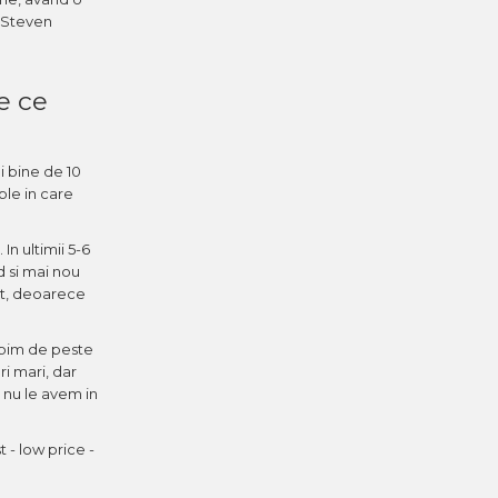
, Steven
e ce
i bine de 10
le in care
n ultimii 5-6
d si mai nou
rt, deoarece
rbim de peste
ri mari, dar
 nu le avem in
 - low price -