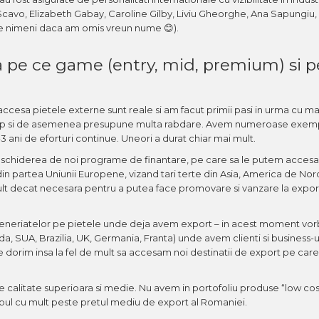
Scavo, Elizabeth Gabay, Caroline Gilby, Liviu Gheorghe, Ana Sapungiu
r pe nimeni daca am omis vreun nume 😊).
a pe ce game (entry, mid, premium) si p
cesa pietele externe sunt reale si am facut primii pasi in urma cu ma
si timp si de asemenea presupune multa rabdare. Avem numeroase exemp
3 ani de eforturi continue. Uneori a durat chiar mai mult.
schiderea de noi programe de finantare, pe care sa le putem accesa. I
din partea Uniunii Europene, vizand tari terte din Asia, America de Nor
ult decat necesara pentru a putea face promovare si vanzare la expo
arteneriatelor pe pietele unde deja avem export – in acest moment vo
a, SUA, Brazilia, UK, Germania, Franta) unde avem clienti si business-u
e dorim insa la fel de mult sa accesam noi destinatii de export pe care
 calitate superioara si medie. Nu avem in portofoliu produse “low cost
mpul cu mult peste pretul mediu de export al Romaniei.