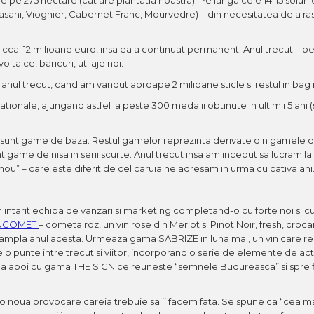
agasani, Viognier, Cabernet Franc, Mourvedre) – din necesitatea de a r
t de cca. 12 milioane euro, insa ea a continuat permanent. Anul trecut – 
oltaice, baricuri, utilaje noi.
i anul trecut, cand am vandut aproape 2 milioane sticle si restul in bag 
ionale, ajungand astfel la peste 300 medalii obtinute in ultimii 5 ani (
 sunt game de baza. Restul gamelor reprezinta derivate din gamele d
nt game de nisa in serii scurte. Anul trecut insa am inceput sa lucram 
“nou” – care este diferit de cel caruia ne adresam in urma cu cativa ani
ntarit echipa de vanzari si marketing completand-o cu forte noi si cu
NCOMET
– cometa roz, un vin rose din Merlot si Pinot Noir, fresh, croca
ntampla anul acesta. Urmeaza gama SABRIZE in luna mai, un vin care r
o punte intre trecut si viitor, incorporand o serie de elemente de actu
ntinua apoi cu gama THE SIGN ce reuneste “semnele Budureasca” si spre f
te o noua provocare careia trebuie sa ii facem fata. Se spune ca “cea m