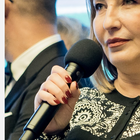
Crama MARCEA Stefanesti
Crama GRAMMA
Cramele COTNARI
Crama LICORNA
Domeniile La MIGDALI
Crama AVINCIS
Crama JIDVEI
Crama JELNA
GRAMOFON Wine
Domeniul BOGDAN
Crama ARAMIC
Crama CORCOVA
Crama PURCARI