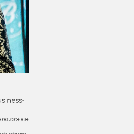
usiness-
e rezultatele se
deja existente,