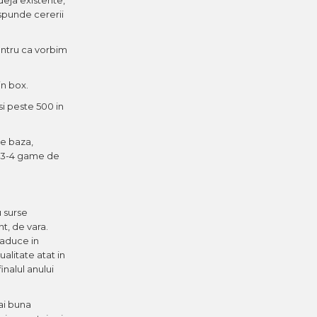
aspunde cererii
pentru ca vorbim
in box.
si peste 500 in
e baza,
la 3-4 game de
.
 surse
nt, de vara.
eaduce in
alitate atat in
inalul anului
ai buna