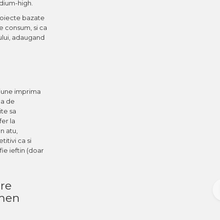
edium-high.
roiecte bazate
e consum, si ca
ului, adaugand
egiune imprima
ea de
ite sa
fer la
n atu,
tivi ca si
ie ieftin (doar
are
rmen