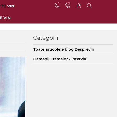
1
2
TE VIN
E VIN
Categorii
Toate articolele blog Desprevin
Oamenii Cramelor - Interviu