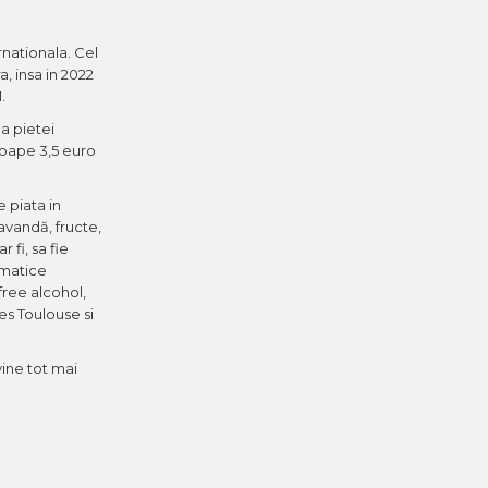
rnationala. Cel
, insa in 2022
.
a pietei
proape 3,5 euro
 piata in
lavandă, fructe,
 fi, sa fie
imatice
free alcohol,
es Toulouse si
vine tot mai