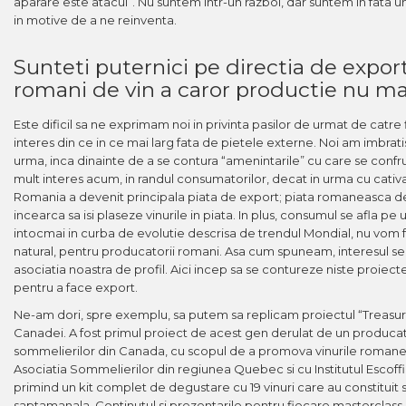
aparare este atacul”. Nu suntem intr-un razboi, dar suntem in fata u
in motive de a ne reinventa.
Sunteti puternici pe directia de export
romani de vin a caror productie nu mai
Este dificil sa ne exprimam noi in privinta pasilor de urmat de catr
interes din ce in ce mai larg fata de pietele externe. Noi am imbratis
urma, inca dinainte de a se contura “amenintarile” cu care se confrun
mult interes acum, in randul consumatorilor, decat in urma cu cativ
Romania a devenit principala piata de export; piata romaneasca devi
incearca sa isi plaseze vinurile in piata. In plus, consumul se afla p
intocmai in curba de evolutie descrisa de trendul Mondial, nu vom f
natural, pentru producatorii romani. Asa cum spuneam, interesul se m
asociatia noastra de profil. Aici incep sa se contureze niste proi
pentru a face export.
Ne-am dori, spre exemplu, sa putem sa replicam proiectul “Treasur
Canadei. A fost primul proiect de acest gen derulat de un producat
sommelierilor din Canada, cu scopul de a promova vinurile romanes
Asociatia Sommelierilor din regiunea Quebec si cu Institutul Escof
primind un kit complet de degustare cu 19 vinuri care au constituit 
saptamanala. Continutul si prezentarile pentru fiecare masterclass au