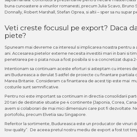
buna cunoastere a vinurilor romanesti, precum Julia Scavo, Bruno 
Donnally, Robert Marshall, Stefan Oprea, si altii – sper sa nu supa
Veti creste focusul pe export? Daca d
piete?
Spuneam mai devreme ca interesul si implicarea noastra pentru a ac
ani. Accesarea pietelor externe necesita investitii mari in bani 
penetrarea pe o piata noua a fost posibila si s-a concretizat dupa 2-
Intentionam sa continuam aceste eforturi si asteptam cu interes de
ani Budureasca a derulat 5 astfel de proiecte cu finantare partiala 
Marea Britanie. Consideram ca finantarea de acest tip este mai m
costurile sunt semnificative.
Pentru noi este important sa continuam in directia consolidarii p
20 tari de destinatie situatie pe 4 continente (Japonia, Corea, Canad
avem si colaborari de mai mici dimensiuni care pot fi dezvoltate. N
portofoliu, precum Elvetia sau Singapore.
Referitor la sortimente, Budureasca este un producator de vinuri de
low quality”. De aceea pretul nostru mediu de export a fost tot ti