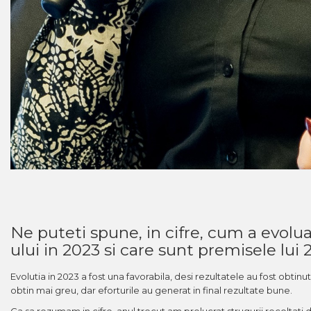
Crama HERMEZIU
Grup FRESCOBALDI
L'ARTIST
DEMETER
VINUL Bikers For Humanity
Crama BALLA GEZA
Vinuri SPANIA
Vinuri SPECIALE
Domeniile Prince MATEI
Domeniile SÂMBUREȘTI
Ne puteti spune, in cifre, cum a evol
ului in 2023 si care sunt premisele lui
FAUTOR Winery
PRIMUL
Evolutia in 2023 a fost una favorabila, desi rezultatele au fost obti
obtin mai greu, dar eforturile au generat in final rezultate bune.
Domeniile PANCIU
Ca sa rezumam in cifre, anul trecut am prelucrat strugurii recoltati d