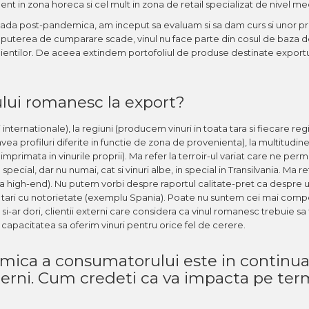
nt in zona horeca si cel mult in zona de retail specializat de nivel m
ioada post-pandemica, am inceput sa evaluam si sa dam curs si unor p
, puterea de cumparare scade, vinul nu face parte din cosul de baza d
clientilor. De aceea extindem portofoliul de produse destinate export
nului romanesc la export?
i internationale), la regiuni (producem vinuri in toata tara si fiecare r
 avea profiluri diferite in functie de zona de provenienta), la multitudin
primata in vinurile proprii). Ma refer la terroir-ul variat care ne perm
pecial, dar nu numai, cat si vinuri albe, in special in Transilvania. Ma re
na la high-end). Nu putem vorbi despre raportul calitate-pret ca despre u
tari cu notorietate (exemplu Spania). Poate nu suntem cei mai competi
si-ar dori, clientii externi care considera ca vinul romanesc trebuie sa f
apacitatea sa oferim vinuri pentru orice fel de cerere.
omica a consumatorului este in continu
r externi. Cum credeti ca va impacta pe te