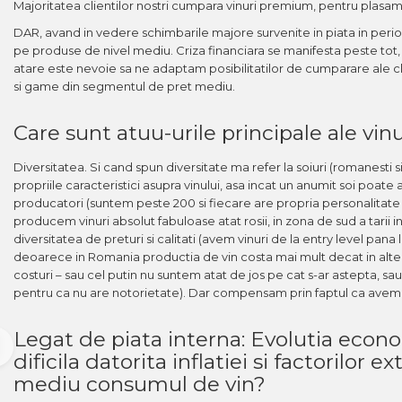
Majoritatea clientilor nostri cumpara vinuri premium, pentru plasame
DAR, avand in vedere schimbarile majore survenite in piata in per
pe produse de nivel mediu. Criza financiara se manifesta peste tot
atare este nevoie sa ne adaptam posibilitatilor de cumparare ale 
si game din segmentul de pret mediu.
Care sunt atuu-urile principale ale vi
Diversitatea. Si cand spun diversitate ma refer la soiuri (romanesti s
propriile caracteristici asupra vinului, asa incat un anumit soi poate
producatori (suntem peste 200 si fiecare are propria personalitate im
producem vinuri absolut fabuloase atat rosii, in zona de sud a tarii in s
diversitatea de preturi si calitati (avem vinuri de la entry level pa
deoarece in Romania productia de vin costa mai mult decat in alte 
costuri – sau cel putin nu suntem atat de jos pe cat s-ar astepta, sau 
pentru ca nu are notorietate). Dar compensam prin faptul ca avem c
Legat de piata interna: Evolutia econ
dificila datorita inflatiei si factorilo
mediu consumul de vin?