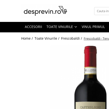
Toate Vinurile
Crama S.E.R.V.E
ACCESORII
TOATE VINURILE
VINUL PRIMUL
Crama LILIAC
Home /
Toate Vinurile /
Frescobaldi /
Frescobaldi - Ten
Crama RASOVA
Crama VINARTE
Crama ALIRA
Crama GIRBOIU
Via Viticola SARICA NICULITEL
Villa VINEA
Domeniile AVERESTI
Crama MARCEA Stefanesti
Crama GRAMMA