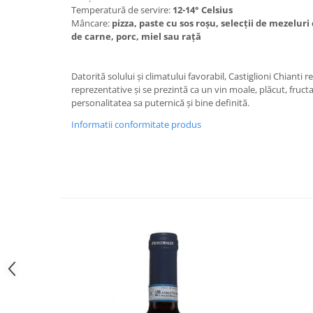
Temperatură de servire:
12-14° Celsius
VINUL Bikers For Humanity
Mâncare:
pizza, paste cu sos roșu, selecții de mezeluri
Crama BALLA GEZA
de carne, porc, miel sau rață
Vinuri SPANIA
Datorită solului și climatului favorabil, Castiglioni Chianti r
Vinuri SPECIALE
reprezentative și se prezintă ca un vin moale, plăcut, fruct
Domeniile Prince MATEI
personalitatea sa puternică și bine definită.
Domeniile SÂMBUREȘTI
Informatii conformitate produs
FAUTOR Winery
PRIMUL
Domeniile PANCIU
The ICONIC Estate
Crama Petro VASELO
Nea FLORICĂ
Vinuri din GRECIA
Crama BUDUREASCA