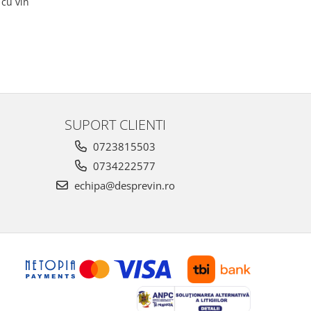
 cu vin
SUPORT CLIENTI
0723815503
0734222577
echipa@desprevin.ro