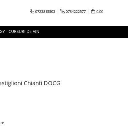
0723815503
0734222577
0,00
Y - CURSURI DE VIN
astiglioni Chianti DOCG
i
are