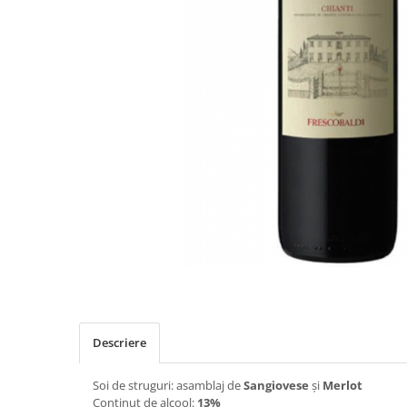
Cramele COTNARI
Crama LICORNA
Domeniile La MIGDALI
Crama AVINCIS
Crama JIDVEI
Crama JELNA
GRAMOFON Wine
Domeniul BOGDAN
Crama ARAMIC
Crama CORCOVA
Crama PURCARI
Crama HERMEZIU
Grup FRESCOBALDI
Descriere
L'ARTIST
Soi de struguri: asamblaj de
Sangiovese
și
Merlot
DEMETER
Conținut de alcool:
13%