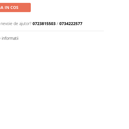
A IN COS
 nevoie de ajutor?
0723815503
/
0734222577
informatii