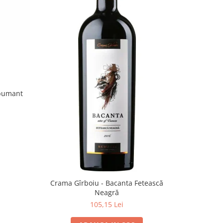
spumant
Crama Gîrboiu - Bacanta Fetească
Neagră
105,15 Lei