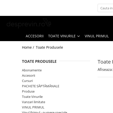
Toate Vinurile
Crama S.E.R.V.E
Crama LILIAC
ACCESORII
TOATE VINURILE
VINUL PRIMUL
Crama RASOVA
Home /
Toate Produsele
Crama VINARTE
Crama ALIRA
Toate 
TOATE PRODUSELE
Crama GIRBOIU
Afiseaza:
Abonamente
Via Viticola SARICA NICULITEL
Accesorii
Cursuri
Villa VINEA
PACHETE SĂPTĂMÂNALE
Domeniile AVERESTI
Produse
Toate Vinurile
Crama MARCEA Stefanesti
Vanzari limitate
Crama GRAMMA
VINUL PRIMUL
Vinul Primul - numere speciale