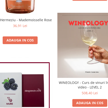
Hermeziu - Mademoisselle Rose
36,91 Lei
ADAUGA IN COS
WINEOLOGY - Curs de vinuri î
video - LEVEL 2
508,40 Lei
ADAUGA IN COS