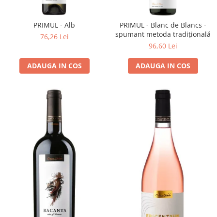
Cramele COTNARI
Crama LICORNA
PRIMUL - Alb
PRIMUL - Blanc de Blancs -
Domeniile La MIGDALI
spumant metoda tradițională
76,26 Lei
Crama AVINCIS
96,60 Lei
Crama JIDVEI
ADAUGA IN COS
ADAUGA IN COS
Crama JELNA
GRAMOFON Wine
Domeniul BOGDAN
Crama ARAMIC
Crama CORCOVA
Crama PURCARI
Crama HERMEZIU
Grup FRESCOBALDI
L'ARTIST
DEMETER