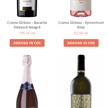
VINUL Bikers For Humanity
Crama BALLA GEZA
Vinuri SPANIA
Crama Gîrboiu - Bacanta
Crama Gîrboiu - Epicentrum
Vinuri SPECIALE
Fetească Neagră
Rose
105,15 Lei
52,58 Lei
Domeniile Prince MATEI
Domeniile SÂMBUREȘTI
ADAUGA IN COS
ADAUGA IN COS
FAUTOR Winery
PRIMUL
Domeniile PANCIU
The ICONIC Estate
Crama Petro VASELO
Nea FLORICĂ
Vinuri din GRECIA
Crama BUDUREASCA