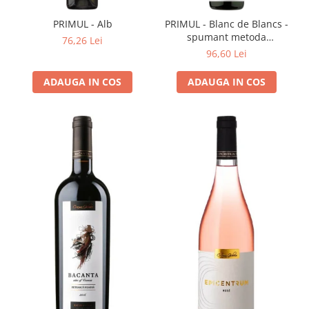
Cramele COTNARI
Crama LICORNA
PRIMUL - Alb
PRIMUL - Blanc de Blancs -
spumant metoda
76,26 Lei
Domeniile La MIGDALI
tradițională
96,60 Lei
Crama AVINCIS
ADAUGA IN COS
ADAUGA IN COS
Crama JIDVEI
Crama JELNA
GRAMOFON Wine
Domeniul BOGDAN
Crama ARAMIC
Crama CORCOVA
Crama PURCARI
Crama HERMEZIU
Grup FRESCOBALDI
L'ARTIST
DEMETER