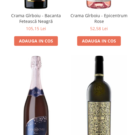
VINUL Bikers For Humanity
Crama BALLA GEZA
Crama Gîrboiu - Bacanta
Crama Gîrboiu - Epicentrum
Fetească Neagră
Rose
Vinuri SPANIA
105,15 Lei
52,58 Lei
Vinuri SPECIALE
ADAUGA IN COS
ADAUGA IN COS
Domeniile Prince MATEI
Domeniile SÂMBUREȘTI
FAUTOR Winery
PRIMUL
Domeniile PANCIU
The ICONIC Estate
Crama Petro VASELO
Nea FLORICĂ
Vinuri din GRECIA
Crama BUDUREASCA