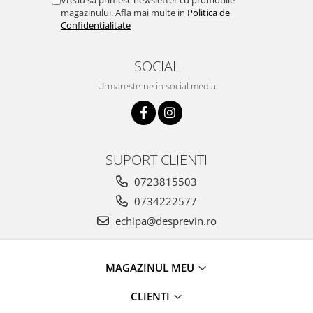
Vreau sa primesc newsletter cu promotiile
magazinului. Afla mai multe in
Politica de
Confidentialitate
SOCIAL
Urmareste-ne in social media
SUPORT CLIENTI
0723815503
0734222577
echipa@desprevin.ro
MAGAZINUL MEU
CLIENTI