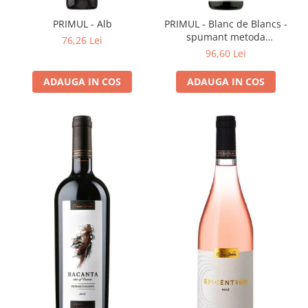
Cramele COTNARI
Crama LICORNA
PRIMUL - Alb
PRIMUL - Blanc de Blancs -
spumant metoda
76,26 Lei
Domeniile La MIGDALI
tradițională
96,60 Lei
Crama AVINCIS
ADAUGA IN COS
ADAUGA IN COS
Crama JIDVEI
Crama JELNA
GRAMOFON Wine
Domeniul BOGDAN
Crama ARAMIC
Crama CORCOVA
Crama PURCARI
Crama HERMEZIU
Grup FRESCOBALDI
L'ARTIST
DEMETER