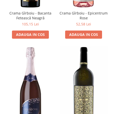
VINUL Bikers For Humanity
Crama BALLA GEZA
Crama Gîrboiu - Bacanta
Crama Gîrboiu - Epicentrum
Fetească Neagră
Rose
Vinuri SPANIA
105,15 Lei
52,58 Lei
Vinuri SPECIALE
ADAUGA IN COS
ADAUGA IN COS
Domeniile Prince MATEI
Domeniile SÂMBUREȘTI
FAUTOR Winery
PRIMUL
Domeniile PANCIU
The ICONIC Estate
Crama Petro VASELO
Nea FLORICĂ
Vinuri din GRECIA
Crama BUDUREASCA