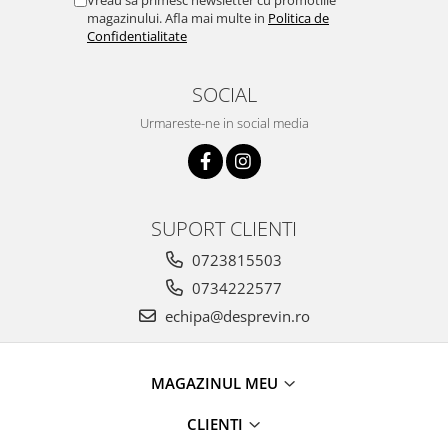
Vreau sa primesc newsletter cu promotiile
magazinului. Afla mai multe in
Politica de
Confidentialitate
SOCIAL
Urmareste-ne in social media
SUPORT CLIENTI
0723815503
0734222577
echipa@desprevin.ro
MAGAZINUL MEU
CLIENTI