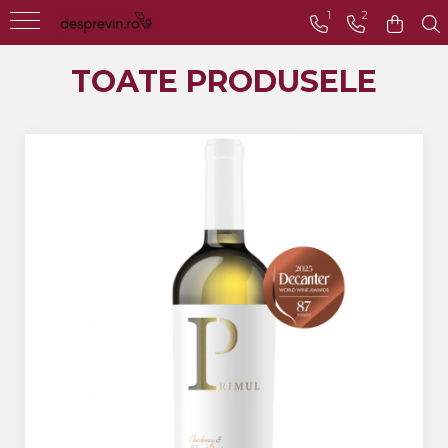
1
2
Toate Vinurile
TOATE PRODUSELE
Crama S.E.R.V.E
Crama LILIAC
Crama RASOVA
Crama VINARTE
Crama ALIRA
Crama GIRBOIU
Via Viticola SARICA
NICULITEL
Villa VINEA
Domeniile AVERESTI