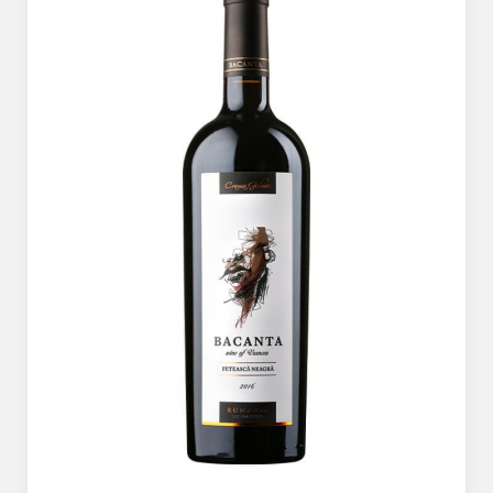
The ICONIC Estate
Crama Petro VASELO
Nea FLORICĂ
Vinuri Din GRECIA
Crama BUDUREASCA
Domeniile FRANCO-
ROMÂNE