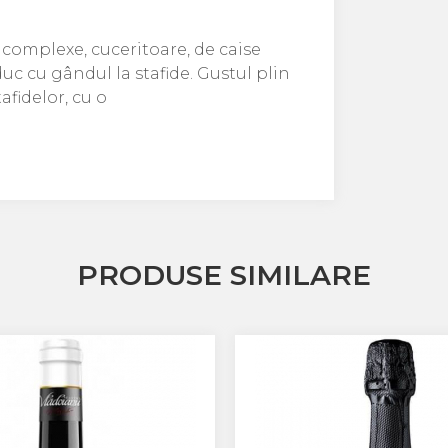
 complexe, cuceritoare, de caise
uc cu gândul la stafide. Gustul plin
afidelor, cu o
PRODUSE SIMILARE