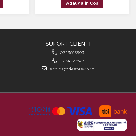
Adauga in Cos
SUPORT CLIENTI
0723815503
0734222577
echipa@desprevin.ro