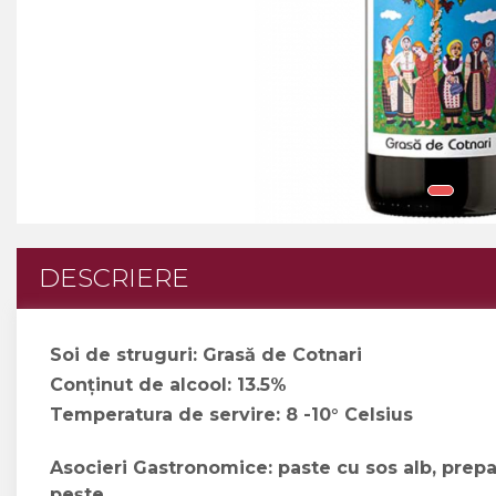
Crama MARCEA Stefanesti
Crama GRAMMA
Cramele COTNARI
Crama LICORNA
Domeniile La MIGDALI
Crama AVINCIS
Crama JIDVEI
Crama JELNA
DESCRIERE
GRAMOFON Wine
Domeniul BOGDAN
Soi de struguri: Grasă de Cotnari
Conținut de alcool: 13.5%
Crama ARAMIC
Temperatura de servire: 8 -10° Celsius
Crama CORCOVA
Crama PURCARI
Asocieri Gastronomice:
paste cu sos alb, prep
pește