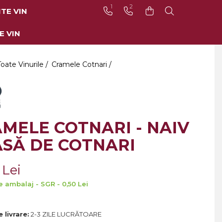
1
2
TE VIN
E VIN
Toate Vinurile /
Cramele Cotnari /
MELE COTNARI - NAIV
SĂ DE COTNARI
 Lei
e ambalaj - SGR - 0,50 Lei
 livrare:
2-3 ZILE LUCRĂTOARE