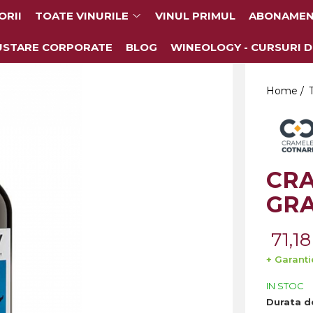
ORII
TOATE VINURILE
VINUL PRIMUL
ABONAMEN
USTARE CORPORATE
BLOG
WINEOLOGY - CURSURI D
Home /
CRA
GRA
71,18
+ Garanti
IN STOC
Durata de