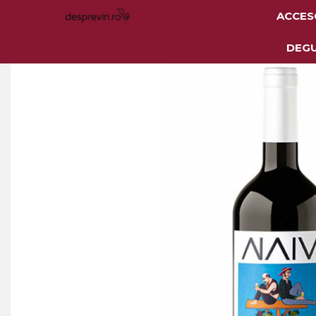
ACCES
Toate Vinurile
DEG
Crama S.E.R.V.E
Crama LILIAC
Crama RASOVA
Crama VINARTE
Crama ALIRA
Crama GIRBOIU
Via Viticola SARICA
NICULITEL
Villa VINEA
Domeniile AVERESTI