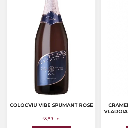
The ICONIC Estate
Crama Petro VASELO
Nea FLORICĂ
Vinuri Din GRECIA
Crama BUDUREASCA
Domeniile FRANCO-
ROMÂNE
COLOCVIU VIBE SPUMANT ROSE
CRAMEL
VLADOIA
53,89 Lei