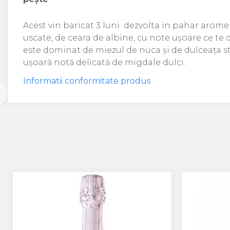
Crama HERMEZIU
Grup FRESCOBALDI
Acest vin baricat 3 luni dezvolta in pahar arome
uscate, de ceara de albine, cu note ușoare ce te d
L'ARTIST
este dominat de miezul de nuca și de dulceața st
DEMETER
ușoară notă delicată de migdale dulci.
VINUL Bikers For Humanity
Informatii conformitate produs
Crama BALLA GEZA
Vinuri SPANIA
Vinuri SPECIALE
Domeniile Prince MATEI
Domeniile SÂMBUREȘTI
FAUTOR Winery
PRIMUL
Domeniile PANCIU