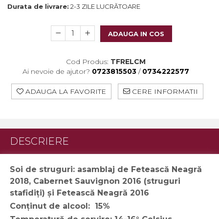
Crama HERMEZIU
Durata de livrare:
2-3 ZILE LUCRĂTOARE
Grup FRESCOBALDI
ADAUGA IN COS
L'ARTIST
DEMETER
Cod Produs:
TFRELCM
Ai nevoie de ajutor?
0723815503
/
0734222577
VINUL Bikers For Humanity
Crama BALLA GEZA
ADAUGA LA FAVORITE
CERE INFORMATII
Vinuri SPANIA
Vinuri SPECIALE
DESCRIERE
Domeniile Prince MATEI
Domeniile SÂMBUREȘTI
Soi de struguri: asamblaj de Fetească Neagră
FAUTOR Winery
2018, Cabernet Sauvignon 2016 (struguri
PRIMUL
stafidiți) și Fetească Neagră 2016
Conținut de alcool: 15%
Domeniile PANCIU