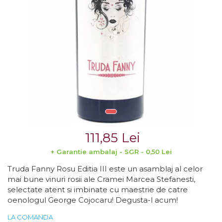
Crama MARCEA Stefanesti
Crama GRAMMA
Cramele COTNARI
Crama LICORNA
Domeniile La MIGDALI
Crama AVINCIS
Crama JIDVEI
Crama JELNA
111,85 Lei
GRAMOFON Wine
+ Garantie ambalaj - SGR - 0,50 Lei
Domeniul BOGDAN
Truda Fanny Rosu Editia III este un asamblaj al celor
Crama ARAMIC
mai bune vinuri rosii ale Cramei Marcea Stefanesti,
selectate atent si imbinate cu maestrie de catre
Crama CORCOVA
oenologul George Cojocaru! Degusta-l acum!
Crama PURCARI
LA COMANDA