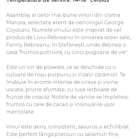
Temperatură de servire: 14-16° Celsius
The ICONIC Estate
Asamblaj al celor mai bune vinuri din crama
Crama Petro VASELO
Marcea, selectate atent de oenologul George
Nea FLORICĂ
Cojocaru. Numele vinului este inspirat de cel
Vinuri Din GRECIA
produs de Liviu Rebreanu în onoarea soției sale,
Fanny Rebreanu, în Ștefănești, unde deținea o
Crama BUDUREASCA
casă “frumos potrivită, cu cinci pogoane de vie".
Domeniile FRANCO-
ROMÂNE
Este un vin de poveste, ce se deschide cu o
culoare de roșu purpuriu și irizații cărămizii. Te
învăluie în arome intense de cireșe și vișine
uscate, prune afumate, cu tușe ierboase de
frunze de coacăz. Notele de vanilie se împletesc
frumos cu cele de cacao și insinuările ușor
mentolate.
Vinul este dens, consistent, savuros și echilibrat.
Este perfect lângă platouri cu salamuri fine,