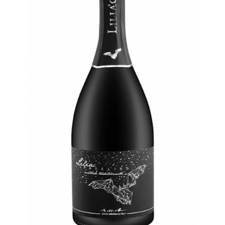
Cramele COTNARI
Crama LICORNA
Domeniile La MIGDALI
Crama AVINCIS
Crama JIDVEI
Crama JELNA
GRAMOFON Wine
Domeniul BOGDAN
Crama ARAMIC
Crama CORCOVA
Crama PURCARI
Crama HERMEZIU
Grup FRESCOBALDI
L'ARTIST
DEMETER