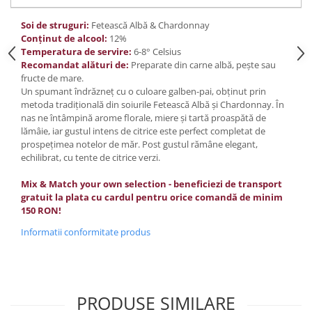
Domeniile FRANCO-ROMÂNE
Soi de struguri:
Fetească Albă & Chardonnay
Conținut de alcool:
12%
Temperatura de servire:
6-8° Celsius
Recomandat alături de:
Preparate din carne albă, pește sau
fructe de mare.
Un spumant îndrăzneț cu o culoare galben-pai, obținut prin
metoda tradițională din soiurile Fetească Albă și Chardonnay. În
nas ne întâmpină arome florale, miere și tartă proaspătă de
lămâie, iar gustul intens de citrice este perfect completat de
prospețimea notelor de măr. Post gustul rămâne elegant,
echilibrat, cu tente de citrice verzi.
Mix & Match your own selection - beneficiezi de transport
gratuit la plata cu cardul pentru orice comandă de minim
150 RON!
Informatii conformitate produs
PRODUSE SIMILARE