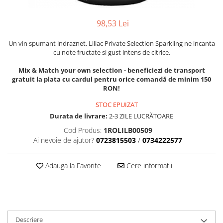
VINUL Bikers For Humanity
98,53 Lei
Crama BALLA GEZA
Vinuri SPANIA
Un vin spumant indraznet, Liliac Private Selection Sparkling ne incanta
cu note fructate si gust intens de citrice.
Vinuri SPECIALE
Domeniile Prince MATEI
Mix & Match your own selection - beneficiezi de transport
gratuit la plata cu cardul pentru orice comandă de minim 150
Domeniile SÂMBUREȘTI
RON!
FAUTOR Winery
STOC EPUIZAT
Durata de livrare:
2-3 ZILE LUCRĂTOARE
PRIMUL
Cod Produs:
1ROLILB00509
Domeniile PANCIU
Ai nevoie de ajutor?
0723815503
/
0734222577
The ICONIC Estate
Crama Petro VASELO
Adauga la Favorite
Cere informatii
Nea FLORICĂ
Vinuri din GRECIA
Crama BUDUREASCA
Descriere