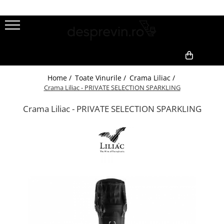
Toate Vinurile
Crama S.E.R.V.E
1
2
Crama LILIAC
0,00
Home /
Toate Vinurile /
Crama Liliac /
Crama RASOVA
Crama Liliac - PRIVATE SELECTION SPARKLING
Crama VINARTE
Crama Liliac - PRIVATE SELECTION SPARKLING
Crama ALIRA
Crama GIRBOIU
Via Viticola SARICA NICULITEL
Villa VINEA
Domeniile AVERESTI
Crama MARCEA Stefanesti
Crama GRAMMA