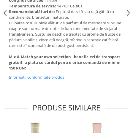
Conținut de alcool:
14,5%
Domeniile FRANCO-ROMÂNE
Temperatura de servire:
14 -16° Celsius
Recomandat alături de:
Friptură de vită sau rață gătită cu
condimente, brânzeturi maturate.
Culoarea roșu-rubinie alături de parfumul de merișoare și prune
coapte sunt urmate de note de fum condimentate de stejarul
transilvănean. Gustul se deschide treptat cu arome de fructe de
pădure, vanilie și ciocolată neagră, oferind o senzație catifelată
care este încununată de un post-gust persistent.
Mix & Match your own selection - beneficiezi de transport
gratuit la plata cu cardul pentru orice comandă de minim
150 RON!
Informatii conformitate produs
PRODUSE SIMILARE