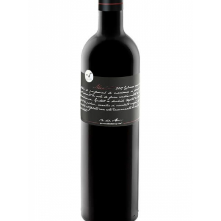
Cramele COTNARI
Crama LICORNA
Domeniile La MIGDALI
Crama AVINCIS
Crama JIDVEI
Crama JELNA
GRAMOFON Wine
Domeniul BOGDAN
Crama ARAMIC
Crama CORCOVA
Crama PURCARI
Crama HERMEZIU
Grup FRESCOBALDI
L'ARTIST
DEMETER