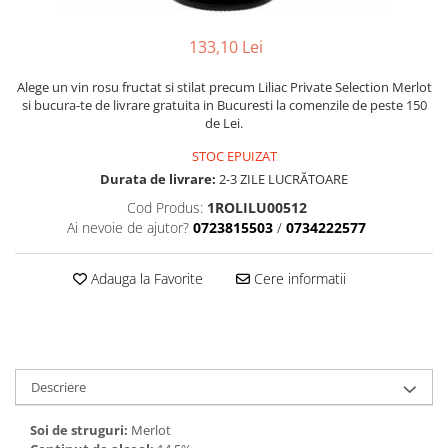
VINUL Bikers For Humanity
133,10 Lei
Crama BALLA GEZA
Vinuri SPANIA
Alege un vin rosu fructat si stilat precum Liliac Private Selection Merlot
si bucura-te de livrare gratuita in Bucuresti la comenzile de peste 150
Vinuri SPECIALE
de Lei.
Domeniile Prince MATEI
STOC EPUIZAT
Domeniile SÂMBUREȘTI
Durata de livrare:
2-3 ZILE LUCRĂTOARE
FAUTOR Winery
Cod Produs:
1ROLILU00512
Ai nevoie de ajutor?
0723815503
/
0734222577
PRIMUL
Domeniile PANCIU
Adauga la Favorite
Cere informatii
The ICONIC Estate
Crama Petro VASELO
Nea FLORICĂ
Descriere
Vinuri din GRECIA
Crama BUDUREASCA
Soi de struguri:
Merlot