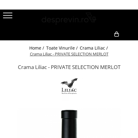
Toate Vinurile
Crama S.E.R.V.E
1
2
Crama LILIAC
0,00
Home /
Toate Vinurile /
Crama Liliac /
Crama RASOVA
Crama Liliac - PRIVATE SELECTION MERLOT
Crama VINARTE
Crama Liliac - PRIVATE SELECTION MERLOT
Crama ALIRA
Crama GIRBOIU
Via Viticola SARICA NICULITEL
Villa VINEA
Domeniile AVERESTI
Crama MARCEA Stefanesti
Crama GRAMMA