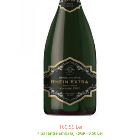
Cramele COTNARI
Crama LICORNA
Domeniile La MIGDALI
Crama AVINCIS
Crama JIDVEI
Crama JELNA
GRAMOFON Wine
Domeniul BOGDAN
Crama ARAMIC
Crama CORCOVA
Crama PURCARI
Crama HERMEZIU
Grup FRESCOBALDI
L'ARTIST
160,56 Lei
+ Garantie ambalaj - SGR - 0,50 Lei
DEMETER