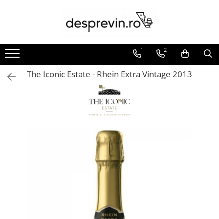
Toate Vinurile
1
2
Crama S.E.R.V.E
Crama LILIAC
The Iconic Estate - Rhein Extra Vintage 2013
Crama RASOVA
Crama VINARTE
Crama ALIRA
Crama GIRBOIU
Via Viticola SARICA NICULITEL
Villa VINEA
Domeniile AVERESTI
Crama MARCEA Stefanesti
Crama GRAMMA