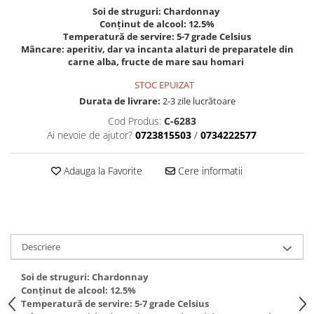
Soi de struguri: Chardonnay
VINUL Bikers For Humanity
Conținut de alcool: 12.5%
Crama BALLA GEZA
Temperatură de servire: 5-7 grade Celsius
Mâncare:
aperitiv, dar va incanta alaturi de preparatele din
Vinuri SPANIA
carne alba, fructe de mare sau homari
Vinuri SPECIALE
STOC EPUIZAT
Domeniile Prince MATEI
Durata de livrare:
2-3 zile lucrătoare
Domeniile SÂMBUREȘTI
Cod Produs:
C-6283
Ai nevoie de ajutor?
0723815503
/
0734222577
FAUTOR Winery
PRIMUL
Adauga la Favorite
Cere informatii
Domeniile PANCIU
The ICONIC Estate
Crama Petro VASELO
Descriere
Nea FLORICĂ
Vinuri din GRECIA
Soi de struguri: Chardonnay
Conținut de alcool: 12.5%
Crama BUDUREASCA
Temperatură de servire: 5-7 grade Celsius