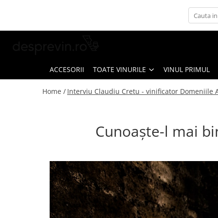
Toate Vinurile
Crama S.E.R.V.E
Crama LILIAC
ACCESORII
TOATE VINURILE
VINUL PRIMUL
Crama RASOVA
Home /
Interviu Claudiu Cretu - vinificator Domeniile 
Crama VINARTE
Crama ALIRA
Cunoaște-l mai bin
Crama GIRBOIU
Via Viticola SARICA NICULITEL
Villa VINEA
Domeniile AVERESTI
Crama MARCEA Stefanesti
Crama GRAMMA