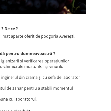
 ? De ce ?
limat aparte oferit de podgoria Averești.
ioadă pentru dumneavoastră ?
igienizarii și verificarea operațiunilor
o-chimici ale musturilor și vinurilor
u inginerul din cramă și cu șefa de laborator
utul de zahăr pentru a stabili momentul
euna cu laboratorul.