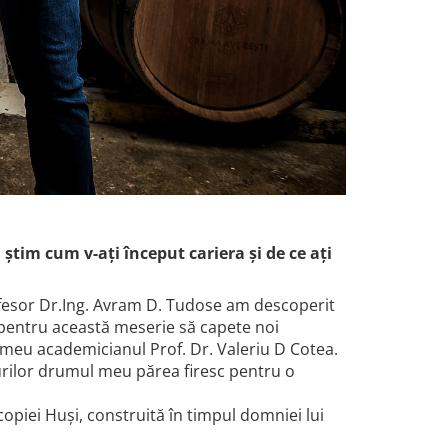
știm cum v-ați început cariera și de ce ați
ofesor Dr.Ing. Avram D. Tudose am descoperit
ea pentru această meserie să capete noi
i meu academicianul Prof. Dr. Valeriu D Cotea.
nurilor drumul meu părea firesc pentru o
opiei Huși, construită în timpul domniei lui