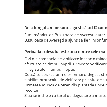
De-a lungul anilor sunt sigură că ați făcut 
Sunt mândru de Busuioaca de Averești datorită 
Busuioaca de Averești a ajuns să fie “ inconfun
Perioada culesului este una dintre cele ma
O zi din campania de vinificare începe dimineața
efectuate pe timpul nopții. Urmează verificarea
înregistrate în timpul nopții.
Odată cu sosirea primelor remorci degust strugu
stabilim protocolul de vinificare pe soiul de st
Urmează munca de teren din plantație unde me
recoltării.
Ziua se încheie cu turul de degustare a mustur