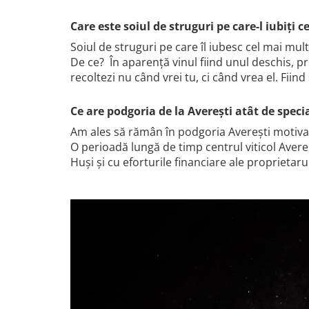
Domeniile FRANCO-ROMÂNE
Care este soiul de struguri pe care-l iubiți c
Soiul de struguri pe care îl iubesc cel mai mul
De ce? În aparență vinul fiind unul deschis, pr
recoltezi nu când vrei tu, ci când vrea el. Fiin
Ce are podgoria de la Averești atât de specia
Am ales să rămân în podgoria Averești motiva
O perioadă lungă de timp centrul viticol Aver
Huși și cu eforturile financiare ale proprieta