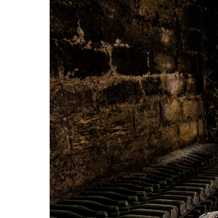
Cramele COTNARI
Crama LICORNA
Domeniile La MIGDALI
Crama AVINCIS
Crama JIDVEI
Crama JELNA
GRAMOFON Wine
Domeniul BOGDAN
Crama ARAMIC
Crama CORCOVA
Crama PURCARI
Crama HERMEZIU
Grup FRESCOBALDI
L'ARTIST
DEMETER