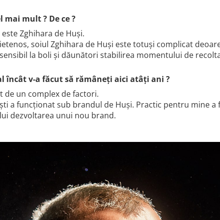
el mai mult ? De ce ?
t este Zghihara de Huși.
ietenos, soiul Zghihara de Huși este totuși complicat deoarec
d sensibil la boli și dăunători stabilirea momentului de recol
l încât v-a făcut să rămâneți aici atâți ani ?
t de un complex de factori.
ești a funcționat sub brandul de Huși. Practic pentru mine a
rului dezvoltarea unui nou brand.