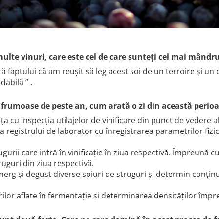
multe vinuri, care este cel de care sunteți cel mai mândru
faptului că am reușit să leg acest soi de un terroire și un c
dabilă ” .
i frumoase de peste an, cum arată o zi din această per
 cu inspecția utilajelor de vinificare din punct de vedere al 
 registrului de laborator cu înregistrarea parametrilor fizic
rii care intră în vinificație în ziua respectivă. Împreună c
ruguri din ziua respectivă.
rg și degust diverse soiuri de struguri și determin conțin
ilor aflate în fermentație și determinarea densităților împr