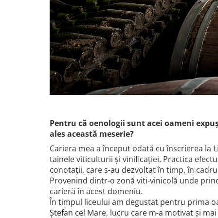
VINUL Bikers For Humanity
Crama BALLA GEZA
Vinuri SPANIA
Vinuri SPECIALE
Domeniile Prince MATEI
Domeniile SÂMBUREȘTI
FAUTOR Winery
PRIMUL
Pentru că oenologii sunt acei oameni expuși
Domeniile PANCIU
ales această meserie?
The ICONIC Estate
Cariera mea a început odată cu înscrierea la 
tainele viticulturii și vinificației. Practica e
Crama Petro VASELO
conotații, care s-au dezvoltat în timp, în cad
Nea FLORICĂ
Provenind dintr-o zonă viti-vinicolă unde prin
Vinuri din GRECIA
carieră în acest domeniu.
În timpul liceului am degustat pentru prima oa
Crama BUDUREASCA
Ștefan cel Mare, lucru care m-a motivat și ma