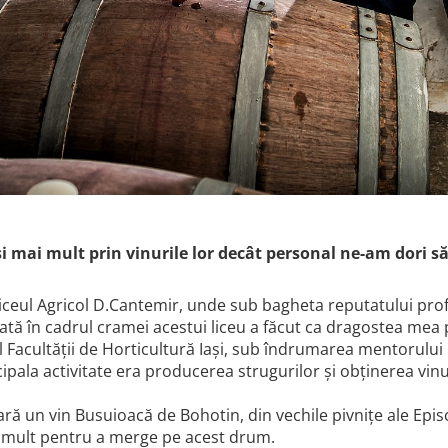
 mai mult prin vinurile lor decât personal ne-am dori să 
Liceul Agricol D.Cantemir, unde sub bagheta reputatului pr
fectuată în cadrul cramei acestui liceu a făcut ca dragostea m
rul Facultății de Horticultură Iași, sub îndrumarea mentorulu
cipala activitate era producerea strugurilor și obținerea vi
ră un vin Busuioacă de Bohotin, din vechile pivnițe ale Episc
i mult pentru a merge pe acest drum.