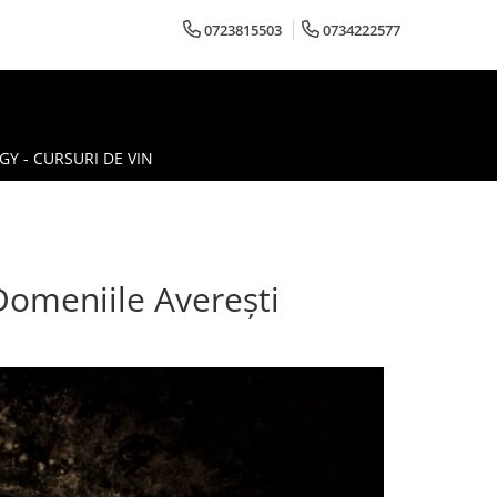
0723815503
0734222577
Y - CURSURI DE VIN
Domeniile Averești