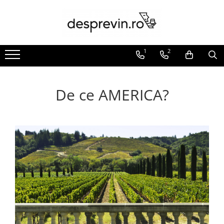
Toate Vinurile
1
2
Crama S.E.R.V.E
Crama LILIAC
Crama RASOVA
De ce AMERICA?
Crama VINARTE
Crama ALIRA
Crama GIRBOIU
Via Viticola SARICA NICULITEL
Villa VINEA
Domeniile AVERESTI
Crama MARCEA Stefanesti
Crama GRAMMA