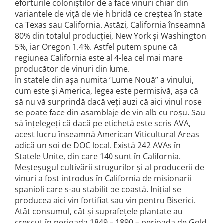
Domeniile FRANCO-ROMÂNE
eforturile coloniștilor de a face vinuri chiar din
variantele de viță de vie hibridă ce creștea în state
ca Texas sau California. Astăzi, California înseamnă
80% din totalul producției, New York și Washington
5%, iar Oregon 1.4%. Astfel putem spune că
regiunea California este al 4-lea cel mai mare
producător de vinuri din lume.
În statele din așa numita “Lume Nouă” a vinului,
cum este și America, legea este permisivă, așa că
să nu vă surprindă dacă veți auzi că aici vinul rose
se poate face din asamblaje de vin alb cu roșu. Sau
să înțelegeți că dacă pe etichetă este scris AVA,
acest lucru înseamnă American Viticultural Areas
adică un soi de DOC local. Există 242 AVAs în
Statele Unite, din care 140 sunt în California.
Meșteșugul cultivării strugurilor și al producerii de
vinuri a fost introdus în California de misionarii
spanioli care s-au stabilit pe coastă. Inițial se
producea aici vin fortifiat sau vin pentru Biserici.
Atât consumul, cât și suprafețele plantate au
crescut în perioada 1849 – 1890 – perioada de Gold