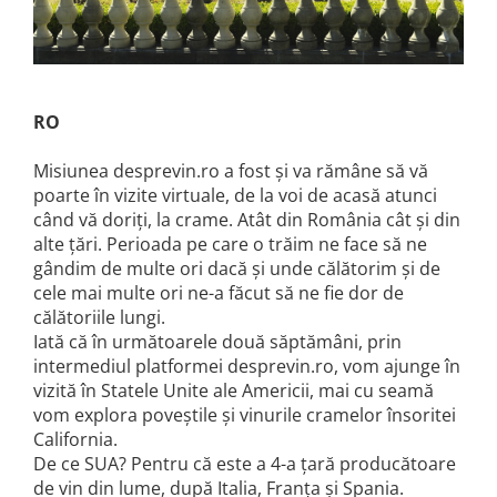
Cramele COTNARI
Crama LICORNA
Domeniile La MIGDALI
Crama AVINCIS
RO
Crama JIDVEI
Misiunea desprevin.ro a fost și va rămâne să vă
Crama JELNA
poarte în vizite virtuale, de la voi de acasă atunci
GRAMOFON Wine
când vă doriți, la crame. Atât din România cât și din
Domeniul BOGDAN
alte țări. Perioada pe care o trăim ne face să ne
gândim de multe ori dacă și unde călătorim și de
Crama ARAMIC
cele mai multe ori ne-a făcut să ne fie dor de
Crama CORCOVA
călătoriile lungi.
Iată că în următoarele două săptămâni, prin
Crama PURCARI
intermediul platformei desprevin.ro, vom ajunge în
Crama HERMEZIU
vizită în Statele Unite ale Americii, mai cu seamă
vom explora poveștile și vinurile cramelor însoritei
Grup FRESCOBALDI
California.
L'ARTIST
De ce SUA? Pentru că este a 4-a țară producătoare
DEMETER
de vin din lume, după Italia, Franța și Spania.