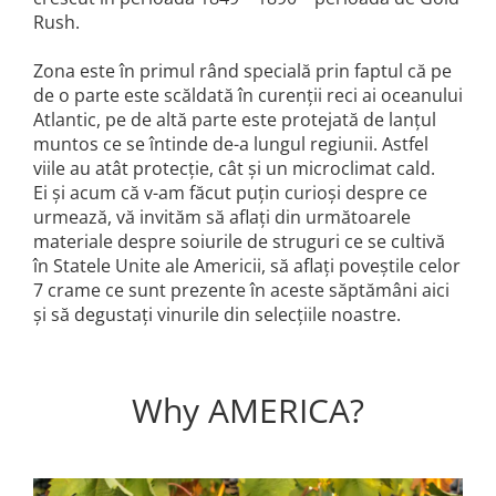
Rush.
Zona este în primul rând specială prin faptul că pe
de o parte este scăldată în curenții reci ai oceanului
Atlantic, pe de altă parte este protejată de lanțul
muntos ce se întinde de-a lungul regiunii. Astfel
viile au atât protecție, cât și un microclimat cald.
Ei și acum că v-am făcut puțin curioși despre ce
urmează, vă invităm să aflați din următoarele
materiale despre soiurile de struguri ce se cultivă
în Statele Unite ale Americii, să aflați poveștile celor
7 crame ce sunt prezente în aceste săptămâni aici
și să degustați vinurile din selecțiile noastre.
Why AMERICA?