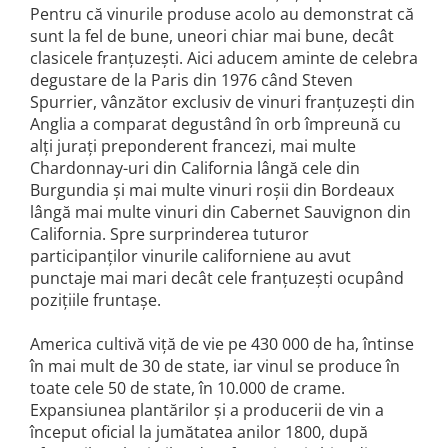
Pentru că vinurile produse acolo au demonstrat că
VINUL Bikers For Humanity
sunt la fel de bune, uneori chiar mai bune, decât
Crama BALLA GEZA
clasicele franțuzești. Aici aducem aminte de celebra
degustare de la Paris din 1976 când Steven
Vinuri SPANIA
Spurrier, vânzător exclusiv de vinuri franțuzești din
Vinuri SPECIALE
Anglia a comparat degustând în orb împreună cu
Domeniile Prince MATEI
alți jurați preponderent francezi, mai multe
Chardonnay-uri din California lângă cele din
Domeniile SÂMBUREȘTI
Burgundia și mai multe vinuri roșii din Bordeaux
FAUTOR Winery
lângă mai multe vinuri din Cabernet Sauvignon din
California. Spre surprinderea tuturor
PRIMUL
participanților vinurile californiene au avut
Domeniile PANCIU
punctaje mai mari decât cele franțuzești ocupând
The ICONIC Estate
pozițiile fruntașe.
Crama Petro VASELO
America cultivă viță de vie pe 430 000 de ha, întinse
Nea FLORICĂ
în mai mult de 30 de state, iar vinul se produce în
toate cele 50 de state, în 10.000 de crame.
Vinuri din GRECIA
Expansiunea plantărilor și a producerii de vin a
Crama BUDUREASCA
început oficial la jumătatea anilor 1800, după