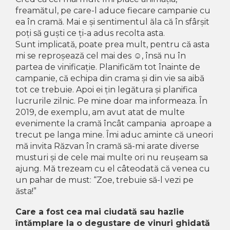
freamătul, pe care-l aduce fiecare campanie cu
ea în cramă. Mai e și sentimentul ăla că în sfârșit
poți să guști ce ți-a adus recolta asta.
Sunt implicată, poate prea mult, pentru că asta
mi se reproșează cel mai des
☺
, însă nu în
partea de vinificație. Planificăm tot înainte de
campanie, că echipa din crama și din vie sa aibă
tot ce trebuie. Apoi ei țin legătura și planifica
lucrurile zilnic. Pe mine doar ma informeaza. În
2019, de exemplu, am avut atat de multe
evenimente la cramă încât campania aproape a
trecut pe langa mine. Îmi aduc aminte că uneori
mă invita Răzvan în cramă să-mi arate diverse
musturi și de cele mai multe ori nu reușeam sa
ajung. Mă trezeam cu el câteodată că venea cu
un pahar de must: “Zoe, trebuie să-l vezi pe
ăsta!”
Care a fost cea mai ciudată sau hazlie
întămplare la o degustare de vinuri ghidată