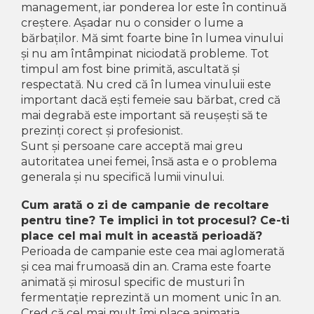
management, iar ponderea lor este în continuă
creștere. Așadar nu o consider o lume a
bărbaților. Mă simt foarte bine în lumea vinului
și nu am întâmpinat niciodată probleme. Tot
timpul am fost bine primită, ascultată și
respectată. Nu cred că în lumea vinuluii este
important dacă ești femeie sau bărbat, cred că
mai degrabă este important să reușești să te
prezinți corect și profesionist.
Sunt și persoane care acceptă mai greu
autoritatea unei femei, însă asta e o problema
generala și nu specifică lumii vinului.
Cum arată o zi de campanie de recoltare
pentru tine? Te implici in tot procesul? Ce-ti
place cel mai mult in această perioadă?
Perioada de campanie este cea mai aglomerată
și cea mai frumoasă din an. Crama este foarte
animată și mirosul specific de musturi în
fermentație reprezintă un moment unic în an.
Cred că cel mai mult îmi place animația,