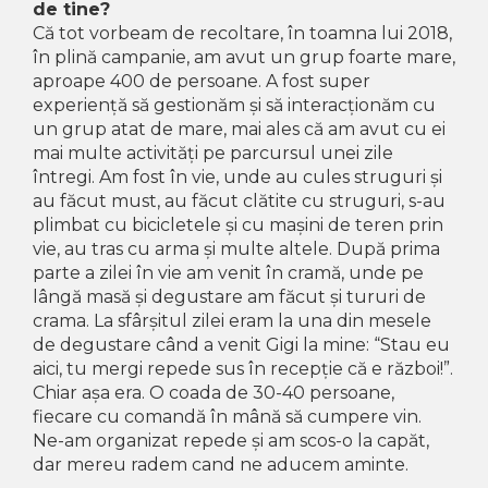
de tine?
Că tot vorbeam de recoltare, în toamna lui 2018,
în plină campanie, am avut un grup foarte mare,
aproape 400 de persoane. A fost super
experiență să gestionăm și să interacționăm cu
un grup atat de mare, mai ales că am avut cu ei
mai multe activități pe parcursul unei zile
întregi. Am fost în vie, unde au cules struguri și
au făcut must, au făcut clătite cu struguri, s-au
plimbat cu bicicletele și cu mașini de teren prin
vie, au tras cu arma și multe altele. După prima
parte a zilei în vie am venit în cramă, unde pe
lângă masă și degustare am făcut și tururi de
crama. La sfârșitul zilei eram la una din mesele
de degustare când a venit Gigi la mine: “Stau eu
aici, tu mergi repede sus în recepție că e război!”.
Chiar așa era. O coada de 30-40 persoane,
fiecare cu comandă în mână să cumpere vin.
Ne-am organizat repede și am scos-o la capăt,
dar mereu radem cand ne aducem aminte.