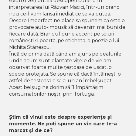
soiuri o veți putea descoperi curând în
interpretarea lui Răzvan Macici, într-un brand
nou ce-l vom lansa imediat ce se va putea.
Despre Imperfect ne place să spunem că este o
provocare auto-impusă: să devenim mai buni de
fiecare dată. Brandul pune accent pe soiuri
românești și poarta, pe eticheta, o poezie a lui
Nichita Stănescu.
Încă de prima dată când am ajuns pe dealurile
unde acum sunt plantate vițele de vie am
observat foarte multe țestoase de uscat, o
specie protejata. Se spune că dacă întâlnești o
astfel de testoasa o să ai un an îmbelșugat.
Acest belșug ne dorim să îl împărtășim
consumatorilor noștri prin Tortuga.
Știm că vinul este despre experiențe și
momente. Ne poți spune un vin care te-a
marcat și de ce?