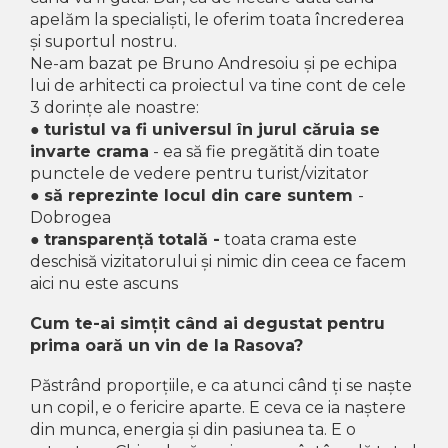
apelăm la specialiști, le oferim toata încrederea
și suportul nostru.
Ne-am bazat pe Bruno Andresoiu și pe echipa
lui de arhitecti ca proiectul va tine cont de cele
3 dorințe ale noastre:
●
turistul va fi universul în jurul căruia se
invarte crama
- ea să fie pregătită din toate
punctele de vedere pentru turist/vizitator
●
să reprezinte locul din care suntem
-
Dobrogea
●
transparență
totală -
toata crama este
deschisă vizitatorului și nimic din ceea ce facem
aici nu este ascuns
Cum te-ai simțit când ai degustat pentru
prima oară un vin de la Rasova?
Păstrând proporțiile, e ca atunci când ți se naște
un copil, e o fericire aparte. E ceva ce ia naștere
din munca, energia și din pasiunea ta. E o