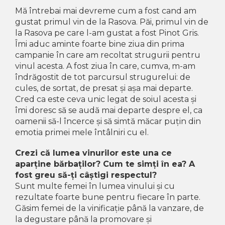
Mă întrebai mai devreme cum a fost cand am
gustat primul vin de la Rasova. Păi, primul vin de
la Rasova pe care l-am gustat a fost Pinot Gris.
Îmi aduc aminte foarte bine ziua din prima
campanie în care am recoltat strugurii pentru
vinul acesta. A fost ziua în care, cumva, m-am
îndrăgostit de tot parcursul strugurelui: de
cules, de sortat, de presat și așa mai departe.
Cred ca este ceva unic legat de soiul acesta și
îmi doresc să se audă mai departe despre el, ca
oamenii să-l încerce și să simtă măcar puțin din
emotia primei mele întâlniri cu el.
Crezi că lumea vinurilor este una ce
aparține bărbaților? Cum te simți în ea? A
fost greu să-ți câștigi respectul?
Sunt multe femei în lumea vinului și cu
rezultate foarte bune pentru fiecare în parte.
Găsim femei de la vinificație până la vanzare, de
la degustare până la promovare și