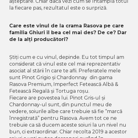
așteptare. Chiar dacă vezi cum se întâmplă totul
la fiecare pas, rezultatul este o surpriză.
Care este vinul de la crama Rasova pe care
familia Ghiuri îl bea cel mai des? De ce? Dar
de la alți producători?
Știți cum e cu vinul, depinde. Eu tot timpul am
considerat că vinul este cel mai reprezentativ
asociat al stării în care te afli. Preferatele mele
sunt Pinot Grigio și Chardonnay din gama
Rasova Premium, Imperfect Fetească Albă &
Fetească Regală și Tortuga roșu.
Fiecare are povestea lui. Pinot Gris-ul și
Chardonnay-ul sunt, din punctul meu de
vedere, soiurile albe care trebuie să fie “marcă
înregistrată” pentru Rasova. Avem tot ce ne
trebuie ca să ducem aceste soiuri la un nivel nu
bun, ci extraordinar. Chiar recolta 2019 a acestor