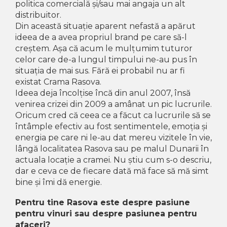
Crama HERMEZIU
politica comercială și/sau mai angaja un alt
distribuitor.
Grup FRESCOBALDI
Din această situație aparent nefastă a apărut
ideea de a avea propriul brand pe care să-l
L'ARTIST
creștem. Așa că acum le mulțumim tuturor
DEMETER
celor care de-a lungul timpului ne-au pus în
situația de mai sus. Fără ei probabil nu ar fi
VINUL Bikers For Humanity
existat Crama Rasova.
Crama BALLA GEZA
Ideea deja încolțise încă din anul 2007, însă
venirea crizei din 2009 a amânat un pic lucrurile.
Vinuri SPANIA
Oricum cred că ceea ce a făcut ca lucrurile să se
întâmple efectiv au fost sentimentele, emoția și
Vinuri SPECIALE
energia pe care ni le-au dat mereu vizitele în vie,
Domeniile Prince MATEI
lângă localitatea Rasova sau pe malul Dunarii în
actuala locație a cramei. Nu știu cum s-o descriu,
Domeniile SÂMBUREȘTI
dar e ceva ce de fiecare dată mă face să mă simt
FAUTOR Winery
bine și îmi dă energie.
PRIMUL
Pentru tine Rasova este despre pasiune
pentru vinuri sau despre pasiunea pentru
Domeniile PANCIU
afaceri?