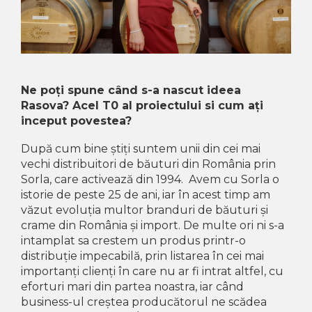
Crama MARCEA Stefanesti
Crama GRAMMA
Cramele COTNARI
Crama LICORNA
Ne poți spune când s-a nascut ideea
Domeniile La MIGDALI
Rasova? Acel T0 al proiectului si cum ați
inceput povestea?
Crama AVINCIS
Crama JIDVEI
După cum bine știți suntem unii din cei mai
vechi distribuitori de băuturi din România prin
Crama JELNA
Sorla, care activează din 1994. Avem cu Sorla o
istorie de peste 25 de ani, iar în acest timp am
GRAMOFON Wine
văzut evoluția multor branduri de băuturi și
Domeniul BOGDAN
crame din România și import. De multe ori ni s-a
intamplat sa crestem un produs printr-o
Crama ARAMIC
distribuție impecabilă, prin listarea în cei mai
Crama CORCOVA
importanți clienți în care nu ar fi intrat altfel, cu
eforturi mari din partea noastra, iar când
Crama PURCARI
business-ul creștea producătorul ne scădea