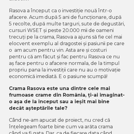
The ICONIC Estate
Rasova a început ca o investiție nouă într-o
Crama Petro VASELO
afacere. Acum după 5 ani de funcționare, după
5 recolte, după multe targuri, sute de degustări,
Nea FLORICĂ
cursuri WSET și peste 20.000 mii de oameni
Vinuri Din GRECIA
trecuți pe la crama, Rasova a ajuns să fie cel mai
elocvent exemplu al dragostei și pasiunii pe care
Crama BUDUREASCA
o am acum pentru vin. Asta are și costuri
Domeniile FRANCO-
pentru că am făcut și fac pentru Rasova ce nu
aș face pentru o afacere normala, de la timpul
ROMÂNE
propriu pana la investiții care nu au o motivație
economică imediată. E o pasiune scumpă!
Crama Rasova este una dintre cele mai
frumoase crame din România, ți-ai imaginat-
o așa de la început sau a ieșit mai bine
decât așteptările tale?
Când ne-am apucat de proiect, nu cred că
înțelegeam foarte bine cum va arăta crama
când va fi gata. Dar, ca de fiecare data când