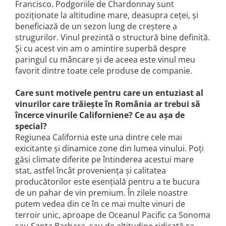
Francisco. Podgoriile de Chardonnay sunt
poziționate la altitudine mare, deasupra ceței, și
beneficiază de un sezon lung de creștere a
strugurilor. Vinul prezintă o structură bine definită.
Și cu acest vin am o amintire superbă despre
paringul cu mâncare și de aceea este vinul meu
favorit dintre toate cele produse de companie.
Care sunt motivele pentru care un entuziast al
vinurilor care trăiește în România ar trebui să
încerce vinurile Californiene? Ce au așa de
special?
Regiunea California este una dintre cele mai
exicitante și dinamice zone din lumea vinului. Poți
găsi climate diferite pe întinderea acestui mare
stat, astfel încât proveniența și calitatea
producătorilor este esențială pentru a te bucura
de un pahar de vin premium. În zilele noastre
putem vedea din ce în ce mai multe vinuri de
terroir unic, aproape de Oceanul Pacific ca Sonoma