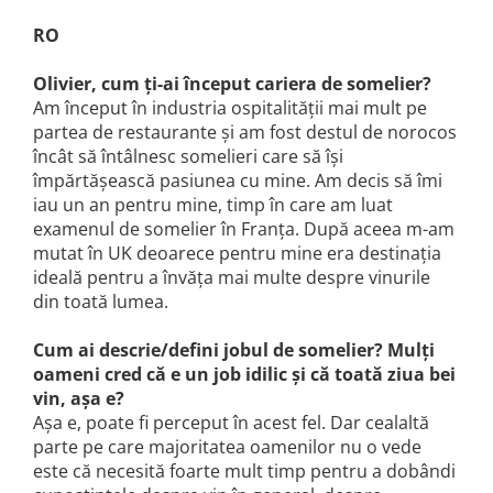
VINUL Bikers For Humanity
RO
Crama BALLA GEZA
Olivier, cum ți-ai început cariera de somelier?
Vinuri SPANIA
Am început în industria ospitalității mai mult pe
Vinuri SPECIALE
partea de restaurante și am fost destul de norocos
încât să întâlnesc somelieri care să își
Domeniile Prince MATEI
împărtășească pasiunea cu mine. Am decis să îmi
Domeniile SÂMBUREȘTI
iau un an pentru mine, timp în care am luat
FAUTOR Winery
examenul de somelier în Franța. După aceea m-am
mutat în UK deoarece pentru mine era destinația
PRIMUL
ideală pentru a învăța mai multe despre vinurile
Domeniile PANCIU
din toată lumea.
The ICONIC Estate
Cum ai descrie/defini jobul de somelier? Mulți
Crama Petro VASELO
oameni cred că e un job idilic și că toată ziua bei
Nea FLORICĂ
vin, așa e?
Așa e, poate fi perceput în acest fel. Dar cealaltă
Vinuri din GRECIA
parte pe care majoritatea oamenilor nu o vede
Crama BUDUREASCA
este că necesită foarte mult timp pentru a dobândi