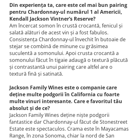
Din experiența ta, care este cel mai bun pairing
pentru Chardonnay-ul numărul 1 al Americii,
Kendall Jackson Vintner’s Reserve?
Am încercat somon în crustă crocantă, fenicul și
salată alături de acest vin și a fost fabulos.
Consistența Chardonnay-ul învechit în butoaie de
stejar se combină de minune cu grăsimea
suculentă a somonului. Apoi crusta crocantă a
somonului făcut în tigaie adaugă o textură plăcută
și contrastantă unui pairing care altfel are o
textură fină și satinată.
Jackson Family Wines este o companie care
deține multe podgorii în California cu foarte
multe vinuri interesante. Care e favoritul tău
absolut și de ce?
Jackson Family Wines deține niște podgorii
fantastice dar Chardonnay-ul făcut de Stonestreet
Estate este spectaculos. Crama este în Mayacamas
Range, în zona Sonoma, chiar la nord de San