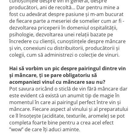
cunoștințele despre vin în general, despre
Domeniile FRANCO-ROMÂNE
producători, ani de recoltă… Dar pentru mine a
fost cu adevărat despre pasiune și m-am bucurat
de fiecare parte a meseriei de somelier cum ar fi -
dezvoltarea priceperii în domeniul ospitalității,
psihologie, dezvoltarea unei relații bazate pe
încredere cu clienții, cunoștințele despre mâncare
și vin, conexiuni cu distribuitorii, producătorii și
colegii, cum să administrezi o colecție de vinuri.
Hai să vorbim un pic despre pairingul dintre vin
și mâncare, ți se pare obligatoriu să
acompaniezi vinul cu mâncare sau nu?
Pot savura oricând o sticlă de vin fără mâncare dar
este evident că există un anumit tip de magie în
momentul în care ai pairingul perfect între vin și
mâncare. Fiecare aspect al vinului și al preparatului
ce îl însoțește (aciditate, texturile, aromele) se pot
completa foarte bine pentru a crea acel efect
”wow” de care îți aduci aminte.