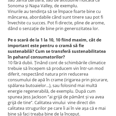
sau Santa Barbara, sau de altitudine ridicată ca
Sonoma și Napa Valley, de exemplu.
Vinurile au tendința să se împace foarte bine cu
mâncarea, abordabile când sunt tinere sau pot fi
învechite cu succes. Pot fi directe, pline de arome,
dând o senzație de bine prin generozitatea lor.
Pe o scară de la 1 la 10, 10 fiind maxim, cât de
important este pentru o cramă să fie
sustenabilă? Cum se transferă sustenabilitatea
în paharul consumatorilor?
10 fără dubii. Ținând cont de schimbările climatice
trebuie să începem să producem vin într-un mod
diferit, respectând natura prin reducerea
consumului de apă în crame (irigarea prin picurare,
spălarea butoaielor…), sau folosind mai multă
energie regenerabilă, de exemplu. După cum
spunea Jess Jackson ”ai grijă de pământ și va avea
grijă de tine”. Calitatea vinului vine direct din
calitatea strugurilor pe care îi ai în vie așa că e mai
bine să faci treaba bine de la început.