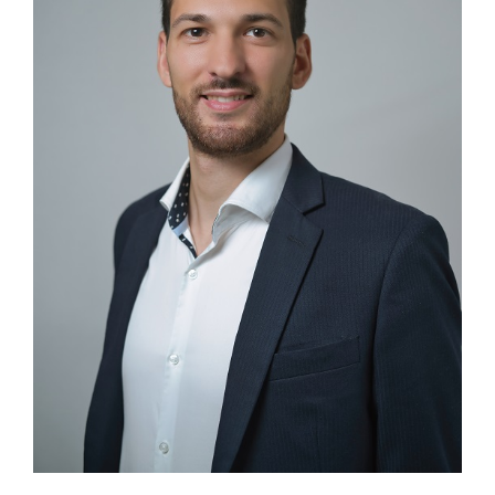
Cramele COTNARI
Crama LICORNA
Domeniile La MIGDALI
Crama AVINCIS
Crama JIDVEI
Crama JELNA
GRAMOFON Wine
Domeniul BOGDAN
Crama ARAMIC
Crama CORCOVA
Crama PURCARI
Crama HERMEZIU
Grup FRESCOBALDI
L'ARTIST
DEMETER