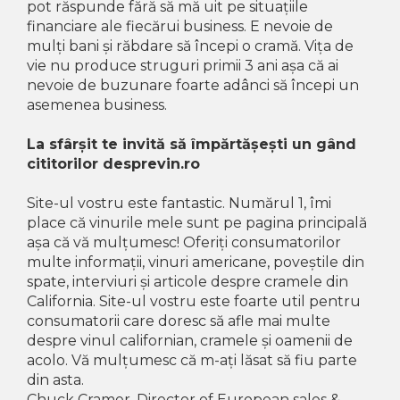
pot răspunde fără să mă uit pe situațiile
financiare ale fiecărui business. E nevoie de
mulți bani și răbdare să începi o cramă. Vița de
vie nu produce struguri primii 3 ani așa că ai
nevoie de buzunare foarte adânci să începi un
asemenea business.
La sfârșit te invită să împărtășești un gând
cititorilor desprevin.ro
Site-ul vostru este fantastic. Numărul 1, îmi
place că vinurile mele sunt pe pagina principală
așa că vă mulțumesc! Oferiți consumatorilor
multe informații, vinuri americane, poveștile din
spate, interviuri și articole despre cramele din
California. Site-ul vostru este foarte util pentru
consumatorii care doresc să afle mai multe
despre vinul californian, cramele și oamenii de
acolo. Vă mulțumesc că m-ați lăsat să fiu parte
din asta.
Chuck Cramer, Director of European sales &