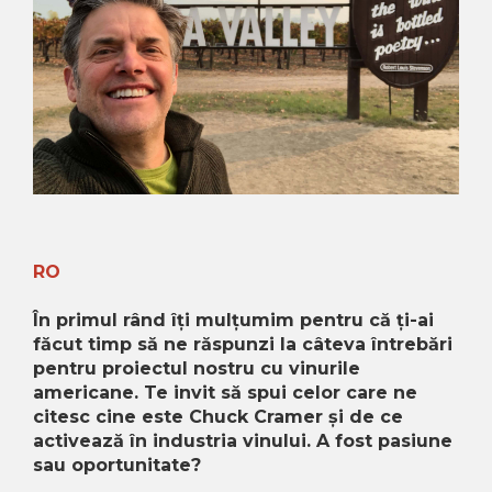
Crama MARCEA Stefanesti
Crama GRAMMA
Cramele COTNARI
Crama LICORNA
Domeniile La MIGDALI
Crama AVINCIS
Crama JIDVEI
Crama JELNA
RO
GRAMOFON Wine
În primul rând îți mulțumim pentru că ți-ai
făcut timp să ne răspunzi la câteva întrebări
Domeniul BOGDAN
pentru proiectul nostru cu vinurile
Crama ARAMIC
americane. Te invit să spui celor care ne
citesc cine este Chuck Cramer și de ce
Crama CORCOVA
activează în industria vinului. A fost pasiune
Crama PURCARI
sau oportunitate?