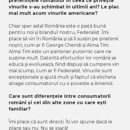
preferințele românilor în ceea ce privește
vinurile s-au schimbat în ultimii ani? Le plac
mai mult acum vinurile americane?
Chiar sper asta! România este o piață bună
pentru noi și brandul nostru, Federalist. Îmi
place să vin în România și să îi susțin pe prietenii
noștri, cum ar fi George Chendi și Alma Tim.
Alma Tim este un partener puternic care ne
susține mult. Datorită eforturilor lor românii se
educă și evoluează, fiind dispuși să cumpere vin
mai scump, cum ar fi Federalist. Vinurile sunt
excepționale și ajută mult și faptul că eticheta
atrage consumatorul cu o poveste a Americii.
Care sunt diferențele între consumatorii
români și cei din alte zone cu care ești
familiar?
Îmi place că sunt direcți. Îți vor spune dacă le
place sau nu. Nu se joacă!