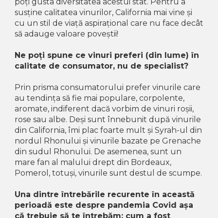
poți gusta diversitatea acestui stat. Pentru a
susține calitatea vinurilor, California mai vine și
cu un stil de viață aspirațional care nu face decât
să adauge valoare poveștii!
Ne poți spune ce vinuri preferi (din lume) în
calitate de consumator, nu de specialist?
Prin prisma consumatorului prefer vinurile care
au tendința să fie mai populare, corpolente,
aromate, indiferent dacă vorbim de vinuri roșii,
rose sau albe. Deși sunt înnebunit după vinurile
din California, îmi plac foarte mult și Syrah-ul din
nordul Rhonului și vinurile bazate pe Grenache
din sudul Rhonului. De asemenea, sunt un
mare fan al malului drept din Bordeaux,
Pomerol, totuși, vinurile sunt destul de scumpe.
Una dintre întrebările recurente în această
perioadă este despre pandemia Covid așa
că trebuie să te întrebăm: cum a fost