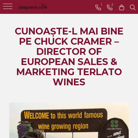
1
2
Toate Vinurile
CUNOAȘTE-L MAI BINE
Crama S.E.R.V.E
PE CHUCK CRAMER –
Crama LILIAC
DIRECTOR OF
Crama RASOVA
EUROPEAN SALES &
Crama VINARTE
MARKETING TERLATO
Crama ALIRA
WINES
Crama GIRBOIU
Via Viticola SARICA
NICULITEL
Villa VINEA
Domeniile AVERESTI