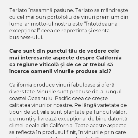
The ICONIC Estate
Terlato înseamnă pasiune. Terlato se mândrește
Crama Petro VASELO
cu cel mai bun portofoliu de vinuri premium din
lume iar motto-ul nostru este ”Întotdeauna
Nea FLORICĂ
excepțional” ceea ce reprezintă și esența
Vinuri Din GRECIA
business-ului.
Crama BUDUREASCA
Care sunt din punctul tău de vedere cele
mai interesante aspecte despre California
Domeniile FRANCO-
ca regiune viticolă și de ce ar trebui să
ROMÂNE
încerce oamenii vinurile produse aici?
California produce vinuri fabuloase și oferă
diversitate. Vinurile sunt produse de-a lungul
coastei Oceanului Pacific ceea ce crește
calitatea vinurilor noastre. Pe lângă varietate de
tipuri de sol, viile sunt plantate pe fundul văilor,
pe munți și livrează excepțional de bine datorită
climei ideale din California. Toate aceste aspecte
se reflectă în produsul finit, în vinurile prin care