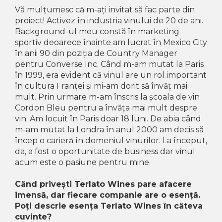
Crama HERMEZIU
Vă mulțumesc că m-ați invitat să fac parte din
proiect! Activez în industria vinului de 20 de ani.
Grup FRESCOBALDI
Background-ul meu constă în marketing
L'ARTIST
sportiv deoarece înainte am lucrat în Mexico City
în anii 90 din poziția de Country Manager
DEMETER
pentru Converse Inc. Când m-am mutat la Paris
VINUL Bikers For Humanity
în 1999, era evident că vinul are un rol important
în cultura Franței și mi-am dorit să învăț mai
Crama BALLA GEZA
mult. Prin urmare m-am înscris la școala de vin
Cordon Bleu pentru a învăța mai mult despre
Vinuri SPANIA
vin. Am locuit în Paris doar 18 luni. De abia când
Vinuri SPECIALE
m-am mutat la Londra în anul 2000 am decis să
încep o carieră în domeniul vinurilor. La început,
Domeniile Prince MATEI
da, a fost o oportunitate de business dar vinul
Domeniile SÂMBUREȘTI
acum este o pasiune pentru mine.
FAUTOR Winery
Când privești Terlato Wines pare afacere
PRIMUL
imensă, dar fiecare companie are o esență.
Poți descrie esența Terlato Wines în câteva
Domeniile PANCIU
cuvinte?