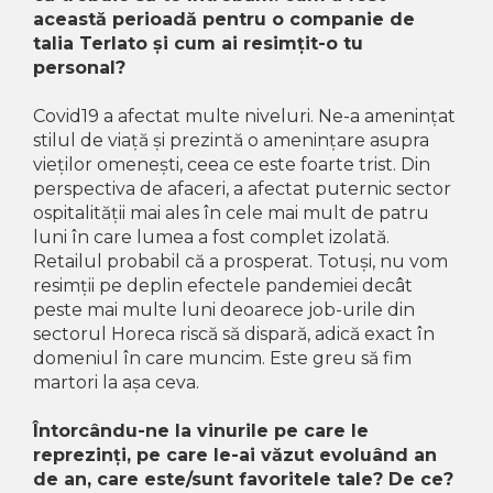
această perioadă pentru o companie de
talia Terlato și cum ai resimțit-o tu
personal?
Covid19 a afectat multe niveluri. Ne-a amenințat
stilul de viață și prezintă o amenințare asupra
vieților omenești, ceea ce este foarte trist. Din
perspectiva de afaceri, a afectat puternic sector
ospitalității mai ales în cele mai mult de patru
luni în care lumea a fost complet izolată.
Retailul probabil că a prosperat. Totuși, nu vom
resimții pe deplin efectele pandemiei decât
peste mai multe luni deoarece job-urile din
sectorul Horeca riscă să dispară, adică exact în
domeniul în care muncim. Este greu să fim
martori la așa ceva.
Întorcându-ne la vinurile pe care le
reprezinți, pe care le-ai văzut evoluând an
de an, care este/sunt favoritele tale? De ce?