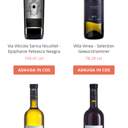
Cramele COTNARI
Crama LICORNA
Domeniile La MIGDALI
Crama AVINCIS
Crama JIDVEI
Crama JELNA
Via Viticola Sarica Niculitel -
Villa Vinea - Selection
Epiphanie Feteasca Neagra
Gewurztraminer
GRAMOFON Wine
150,41 Lei
78,29 Lei
Domeniul BOGDAN
ADAUGA IN COS
ADAUGA IN COS
Crama ARAMIC
Crama CORCOVA
Crama PURCARI
Crama HERMEZIU
Grup FRESCOBALDI
L'ARTIST
DEMETER