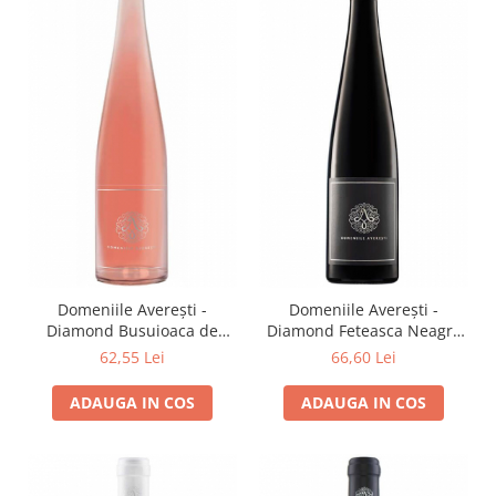
Domeniile Averești -
Domeniile Averești -
Diamond Busuioaca de
Diamond Feteasca Neagra
Averesti
Barrique
62,55 Lei
66,60 Lei
ADAUGA IN COS
ADAUGA IN COS