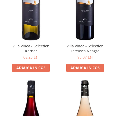
VINUL Bikers For Humanity
Crama BALLA GEZA
Vinuri SPANIA
Vinuri SPECIALE
Domeniile Prince MATEI
Domeniile SÂMBUREȘTI
Villa Vinea - Selection
Villa Vinea - Selection
Kerner
Feteasca Neagra
FAUTOR Winery
68,23 Lei
95,07 Lei
PRIMUL
ADAUGA IN COS
ADAUGA IN COS
Domeniile PANCIU
The ICONIC Estate
Crama Petro VASELO
Nea FLORICĂ
Vinuri din GRECIA
Crama BUDUREASCA