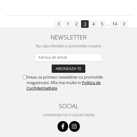
1
2
3
4
5
14
...
NEWSLETTER
Nu rata ofertele si promotiile noastre
Vreau sa primesc newsletter cu promotiile
magazinului. Afla mai multe in
Politica de
Confidentialitate
SOCIAL
Urmareste-ne in social media