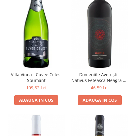
Villa Vinea - Cuvee Celest
Domeniile Averești -
Spumant
Nativus Feteasca Neagra de
Averesti
109,82 Lei
46,59 Lei
ADAUGA IN COS
ADAUGA IN COS