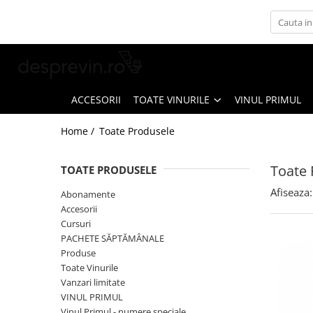
Toate Vinurile
Crama S.E.R.V.E
Crama LILIAC
ACCESORII
TOATE VINURILE
VINUL PRIMUL
Crama RASOVA
Home /
Toate Produsele
Crama VINARTE
Crama ALIRA
Toate 
TOATE PRODUSELE
Crama GIRBOIU
Afiseaza:
Abonamente
Via Viticola SARICA NICULITEL
Accesorii
Cursuri
Villa VINEA
PACHETE SĂPTĂMÂNALE
Domeniile AVERESTI
Produse
Toate Vinurile
Crama MARCEA Stefanesti
Vanzari limitate
Crama GRAMMA
VINUL PRIMUL
Vinul Primul - numere speciale