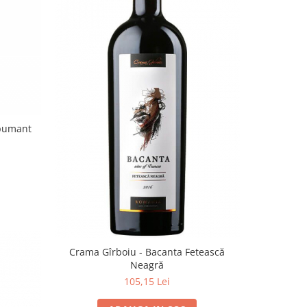
spumant
Crama Gîrboiu - Bacanta Fetească
Neagră
105,15 Lei