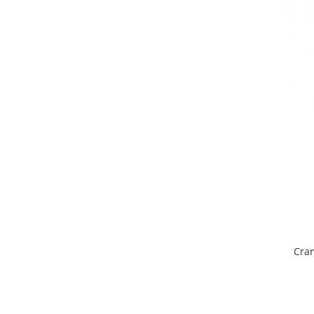
VINUL Bikers For Humanity
Crama BALLA GEZA
Vinuri SPANIA
Vinuri SPECIALE
Domeniile Prince MATEI
Domeniile SÂMBUREȘTI
FAUTOR Winery
PRIMUL
Domeniile PANCIU
The ICONIC Estate
Crama Petro VASELO
Cra
Nea FLORICĂ
Vinuri din GRECIA
Crama BUDUREASCA