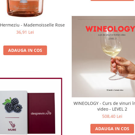
Hermeziu - Mademoisselle Rose
36,91 Lei
ADAUGA IN COS
WINEOLOGY - Curs de vinuri î
video - LEVEL 2
508,40 Lei
ADAUGA IN COS