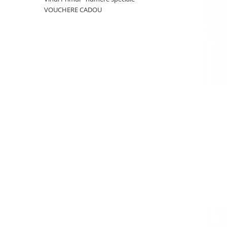
Cramele COTNARI
VOUCHERE CADOU
Crama LICORNA
Domeniile La MIGDALI
Crama AVINCIS
Crama JIDVEI
Crama JELNA
GRAMOFON Wine
Domeniul BOGDAN
Crama ARAMIC
Crama CORCOVA
Crama PURCARI
Crama HERMEZIU
Grup FRESCOBALDI
L'ARTIST
DEMETER