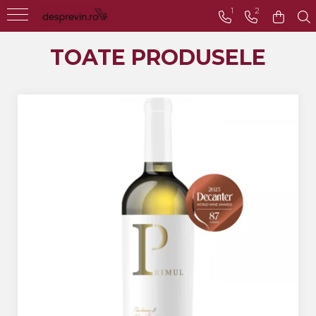
1
2
Toate Vinurile
TOATE PRODUSELE
Crama S.E.R.V.E
Crama LILIAC
Crama RASOVA
Crama VINARTE
Crama ALIRA
Crama GIRBOIU
Via Viticola SARICA
NICULITEL
Villa VINEA
Domeniile AVERESTI