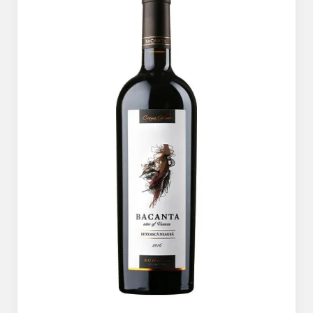
The ICONIC Estate
Crama Petro VASELO
Nea FLORICĂ
Vinuri Din GRECIA
Crama BUDUREASCA
Domeniile FRANCO-
ROMÂNE